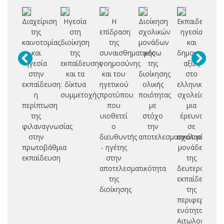
Διαχείριση
Ηγεσία
Η
Διοίκηση
Εκπαιδευτική
της
στη
επίδραση
σχολικών
ηγεσία
εκ
καινοτομίας
διοίκηση
της
μονάδων
και
και
της
συναισθηματικής
μέσω
δημοκρατικές
π
ηγεσία
εκπαίδευσης
νοημοσύνης
της
αξίες
εκ
στην
και τα
και του
διοίκησης
στο
εκπαίδευση:
δίκτυα
ηγετικού
ολικής
ελληνικό
αν
η
συμμετοχής
προτύπου
ποιότητας
σχολείο:
το
περίπτωση
που
με
μια
της
υιοθετεί
στόχο
έρευνα
ο
φιλαναγνωσίας
ο
την
σε
στην
διευθυντής
αποτελεσματικότητα
σχολικές
δι
πρωτοβάθμια
- ηγέτης
μονάδες
εκπαίδευση
στην
της
σχ
αποτελεσματικότητα
δευτεροβάθμι
της
εκπαίδευσης
διοίκησης
της
περιφερειακή
ενότητας
Αιτωλοακαρνα