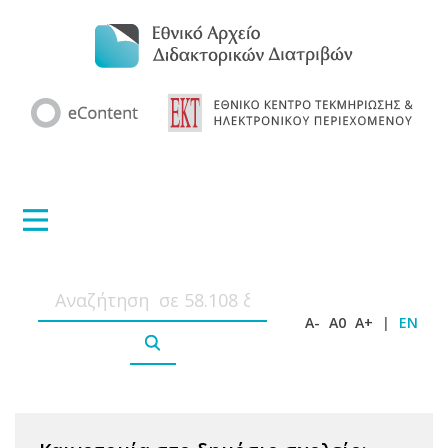
A-
A0
A+
|
EN