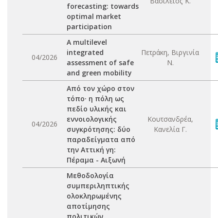
Βασίλειος Κ.
forecasting: towards
optimal market
participation
A multilevel
integrated
Πετράκη, Βιργινία
04/2026
assessment of safe
Ν.
and green mobility
Από τον χώρο στον
τόπο· η πόλη ως
πεδίο υλικής και
εννοιολογικής
Κουτσανδρέα,
04/2026
συγκρότησης: δύο
Κανελία Γ.
παραδείγματα από
την Αττική γη:
Πέραμα - Αιξωνή
Μεθοδολογία
συμπεριληπτικής
ολοκληρωμένης
αποτίμησης
πολιτικών