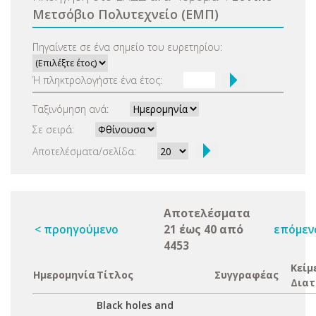
Μετσόβιο Πολυτεχνείο (ΕΜΠ)
Πηγαίνετε σε ένα σημείο του ευρετηρίου:
Ή πληκτρολογήστε ένα έτος:
Ταξινόμηση ανά:
Σε σειρά:
Αποτελέσματα/σελίδα:
Αποτελέσματα
< προηγούμενο
21 έως 40 από
επόμεν
4453
Κείμ
Ημερομηνία
Τίτλος
Συγγραφέας
Διατ
Black holes and