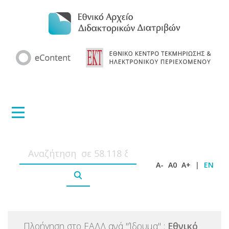
A-
A0
A+
|
EN
Πλοήγηση στο ΕΑΔΔ ανά
"
Ίδρυμα
"
:
Εθνικό