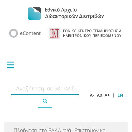
A-
A0
A+
|
EN
Πλοήγηση στο ΕΑΔΔ ανά
"
Επιστημονικό