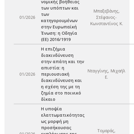
νομικής βοήθειας
των υπόπτων και
Μπαξεβάνης,
των
01/2026
Στέφανος-
κατηγορουμένων
Κωνσταντίνος Κ.
στην Ευρωπαϊκή
Ένωση: η Οδηγία
(ΕΕ) 2016/1919
Η επιζήμια
διακινδύνευση
στην απάτη και την
απιστία: η
Νταγγίνης, Μιχαήλ
01/2026
περιουσιακή
Ε.
διακινδύνευση και
η σχέση της με τη
ζημία στο ποινικό
δίκαιο
Η υποψία
ελαττωματικότητας
ως μορφή μη
προσήκουσας
Τομαράς,
01/2026
εκπλήρωσης της