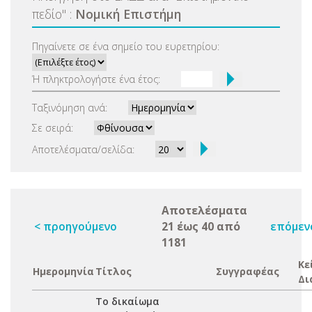
πεδίο
"
:
Νομική Επιστήμη
Πηγαίνετε σε ένα σημείο του ευρετηρίου:
Ή πληκτρολογήστε ένα έτος:
Ταξινόμηση ανά:
Σε σειρά:
Αποτελέσματα/σελίδα:
Αποτελέσματα
< προηγούμενο
21 έως 40 από
επόμεν
1181
Κε
Ημερομηνία
Τίτλος
Συγγραφέας
Δι
Το δικαίωμα