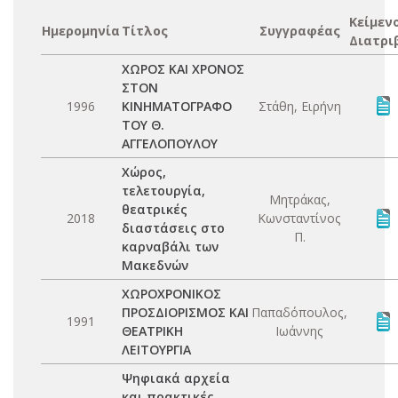
Κείμεν
Ημερομηνία
Τίτλος
Συγγραφέας
Διατρι
ΧΩΡΟΣ ΚΑΙ ΧΡΟΝΟΣ
ΣΤΟΝ
1996
ΚΙΝΗΜΑΤΟΓΡΑΦΟ
Στάθη, Ειρήνη
ΤΟΥ Θ.
ΑΓΓΕΛΟΠΟΥΛΟΥ
Χώρος,
τελετουργία,
Μητράκας,
θεατρικές
2018
Κωνσταντίνος
διαστάσεις στο
Π.
καρναβάλι των
Μακεδνών
ΧΩΡΟΧΡΟΝΙΚΟΣ
ΠΡΟΣΔΙΟΡΙΣΜΟΣ ΚΑΙ
Παπαδόπουλος,
1991
ΘΕΑΤΡΙΚΗ
Ιωάννης
ΛΕΙΤΟΥΡΓΙΑ
Ψηφιακά αρχεία
και πρακτικές