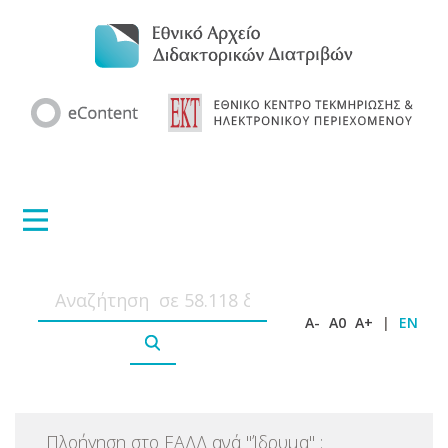
A-
A0
A+
|
EN
Πλοήγηση στο ΕΑΔΔ ανά
"
Ίδρυμα
"
: