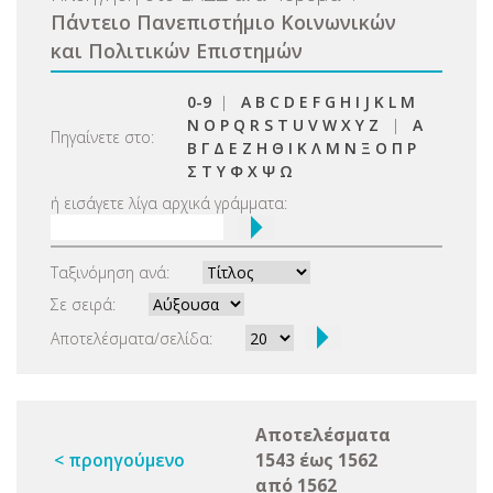
Πάντειο Πανεπιστήμιο Κοινωνικών
και Πολιτικών Επιστημών
0-9
|
A
B
C
D
E
F
G
H
I
J
K
L
M
N
O
P
Q
R
S
T
U
V
W
X
Y
Z
|
Α
Πηγαίνετε στο:
Β
Γ
Δ
Ε
Ζ
Η
Θ
Ι
Κ
Λ
Μ
Ν
Ξ
Ο
Π
Ρ
Σ
Τ
Υ
Φ
Χ
Ψ
Ω
ή εισάγετε λίγα αρχικά γράμματα:
Ταξινόμηση ανά:
Σε σειρά:
Αποτελέσματα/σελίδα:
Αποτελέσματα
< προηγούμενο
1543 έως 1562
από 1562