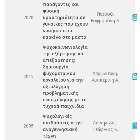
παράγοντες και
φυσική
Πατσού,
2020
δραστηριότητα σε
Ευφροσύνη Δ.
γυναίκες που έχουν
νοσήσει από
καρκίνο στο μαστό
Ψυχοκοινωνιολογία
της εξάρτησης και
απεξάρτησης:
δημιουργία
ψυχομετρικού
Χαρωνιτάκη,
2015
εργαλείου για την
Αικατερίνη Α.
αξιολόγηση
προβληματικής
ενασχόλησης με τα
τυχερά παιχνίδια
Ψυχολογικές
επιδράσεις στην
Δανιηλίδης,
2005
αναγεννησιακή
Γεώργιος Κ.
τέχνη