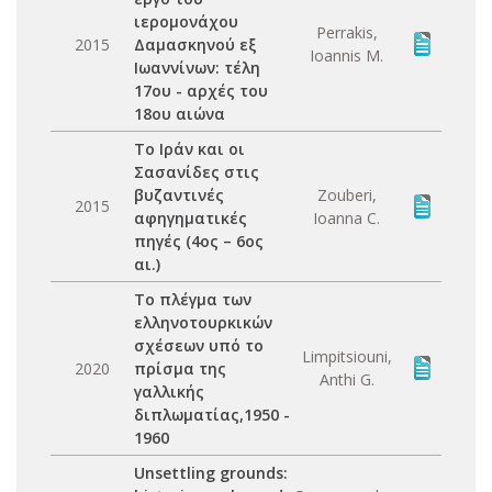
ιερομονάχου
Perrakis,
2015
Δαμασκηνού εξ
Ioannis M.
Ιωαννίνων: τέλη
17ου - αρχές του
18ου αιώνα
Tο Ιράν και οι
Σασανίδες στις
βυζαντινές
Zouberi,
2015
αφηγηματικές
Ioanna C.
πηγές (4ος – 6ος
αι.)
Tο πλέγμα των
ελληνοτουρκικών
σχέσεων υπό το
Limpitsiouni,
2020
πρίσμα της
Anthi G.
γαλλικής
διπλωματίας,1950 -
1960
Unsettling grounds: