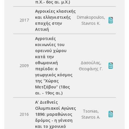
π.Χ.- 6ος αι. μ.Χ.)
Αγροικίες κλασικής
και ελληνιστικής
Dimakopoulos,
2017
εποχής στην
Stavros K.
Αττική
Αγροτικές
κοινωνίες του
ορεινού χώρου
κατά την
οθωμανική
Δασούλας,
2009
περίοδο: ο
Θεοφάνης Γ.
γεωργικός κόσμος
της "Χώρας
Μετζόβου" (18ος
αι. - 19ος αι.)
Α' Διεθνείς
Ολυμπιακοί Αγώνες
Tsonias,
2016
1896: μαραθώνιος
Stavros A.
δρόμος - η γένεση
και το χρονικό