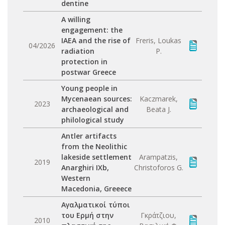
dentine
A willing
engagement: the
IAEA and the rise of
Freris, Loukas
04/2026
radiation
P.
protection in
postwar Greece
Young people in
Mycenaean sources:
Kaczmarek,
2023
archaeological and
Beata J.
philological study
Αntler artifacts
from the Neolithic
lakeside settlement
Arampatzis,
2019
Anarghiri IXb,
Christoforos G.
Western
Macedonia, Greeece
Αγαλματικοί τύποι
του Ερμή στην
Γκράτζιου,
2010