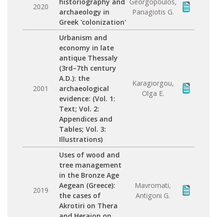
historiography and
Georgopoulos,
2020
archaeology in
Panagiotis G.
Greek 'colonization'
Urbanism and
economy in late
antique Thessaly
(3rd–7th century
A.D.): the
Karagiorgou,
2001
archaeological
Olga E.
evidence: (Vol. 1:
Text; Vol. 2:
Appendices and
Tables; Vol. 3:
Illustrations)
Uses of wood and
tree management
in the Bronze Age
Aegean (Greece):
Mavromati,
2019
the cases of
Antigoni G.
Akrotiri on Thera
and Heraion on