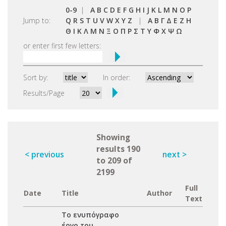
0-9
|
A
B
C
D
E
F
G
H
I
J
K
L
M
N
O
P
Jump to:
Q
R
S
T
U
V
W
X
Y
Z
|
Α
Β
Γ
Δ
Ε
Ζ
Η
Θ
Ι
Κ
Λ
Μ
Ν
Ξ
Ο
Π
Ρ
Σ
Τ
Υ
Φ
Χ
Ψ
Ω
or enter first few letters:
Sort by:
In order:
Results/Page
Showing
results 190
< previous
next >
to 209 of
2199
Full
Date
Title
Author
Text
To ενυπόγραφο
έργο του