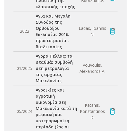
πλαστική της
Βασιλική Φ.
κλασσικής εποχής
Αγία και Μεγάλη
Συνοδος της
Ορθοδόξου
Ladas, Ioannis
2022
Εκκλησίας 2016:
N.
προετοιμασία -
διαδικασίες
Αγορά Πέλλας: τα
σταθμά: συμβολή
Vouvoulis,
01/2025
στη μετρολογία
Alexandros A.
της αρχαίας
Μακεδονίας
Αγροικίες και
αγροτική
οικονομία στη
Ketanis,
Μακεδονία κατά τη
05/2024
Konstantinos
ρωμαϊκή και
D.
υστερορωμαϊκή
περίοδο (2ος αι.