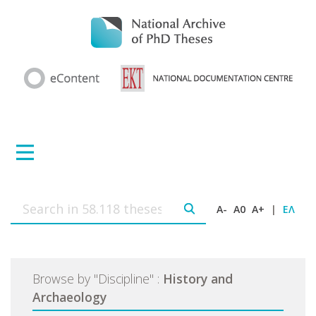
A-
A0
A+
|
ΕΛ
Browse by
"
Discipline
"
:
History and
Archaeology