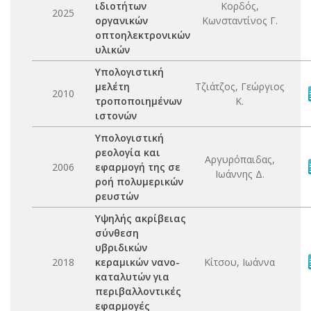
ιδιοτήτων
Κορδός,
2025
οργανικών
Κωνσταντίνος Γ.
οπτοηλεκτρονικών
υλικών
Υπολογιστική
μελέτη
Τζιάτζος, Γεώργιος
2010
τροποποιημένων
Κ.
ιστονών
Υπολογιστική
ρεολογία και
Αργυρόπαιδας,
2006
εφαρμογή της σε
Ιωάννης Δ.
ροή πολυμερικών
ρευστών
Υψηλής ακρίβειας
σύνθεση
υβριδικών
2018
κεραμικών νανο-
Κίτσου, Ιωάννα
καταλυτών για
περιβαλλοντικές
εφαρμογές