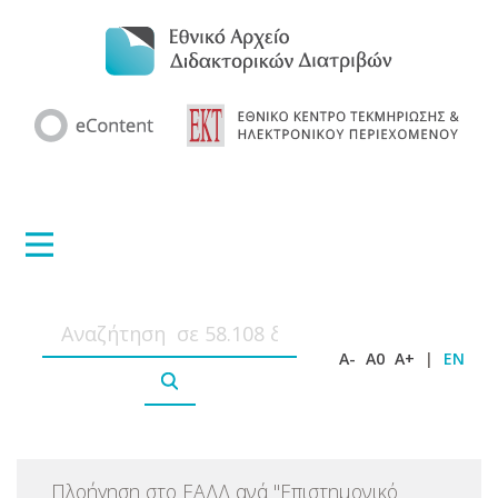
A-
A0
A+
|
EN
Πλοήγηση στο ΕΑΔΔ ανά
"
Επιστημονικό