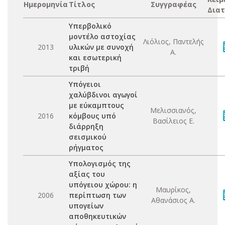
Ημερομηνία
Τίτλος
Συγγραφέας
Διατ
Υπερβολικό
μοντέλο αστοχίας
Λιόλιος, Παντελής
2013
υλικών με συνοχή
Α.
και εσωτερική
τριβή
Υπόγειοι
χαλύβδινοι αγωγοί
με εύκαμπτους
Μελισσιανός,
2016
κόμβους υπό
Βασίλειος Ε.
διάρρηξη
σεισμικού
ρήγματος
Υπολογισμός της
αξίας του
υπόγειου χώρου: η
Μαυρίκος,
2006
περίπτωση των
Αθανάσιος Α.
υπογείων
αποθηκευτικών