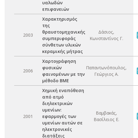
υαλωδών
επιφανειών
Χαρακτηρισμός
της
θραυστομηχανικής
Δάσιος,
2003
συμπεριφοράς
Κωνσταντίνος Γ.
σύνθετων υλικών
κεραμικής μήτρας
Χαρτογράφηση
φυσικών
Παπαντωνόπουλος,
2006
φαινομένων με την
Γεώργιος Α.
μέθοδο BME
Χημική εναπόθεση
από ατμό
διηλεκτρικών
υμενίων:
Βαμβακάς,
2001
εφαρμογές των
Βασίλειος Ε.
υμενίων αυτών σε
ηλεκτρονικές
διατάξεις