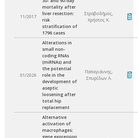
30- and 90-day
mortality after
liver resection:
Στραβοδήμος,
11/2017
risk
Χρήστος Κ.
stratification of
1796 cases
Alterations in
small non-
coding RNAs
(miRNAs) and
the potential
Παπαγιάννης,
01/2026
role in the
Σπυρίδων Λ.
development of
aseptic
loosening after
total hip
replacement
Alternative
activation of
macrophages:
gene expression