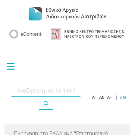
A-
A0
A+
|
EN
Πλοήγηση στο ΕΑΔΔ ανά
"
Επιστημονικό