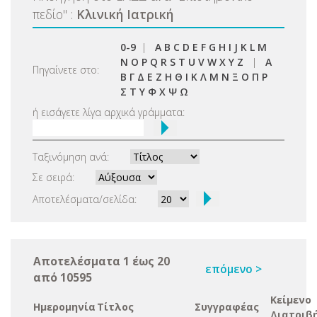
πεδίο
"
:
Κλινική Ιατρική
0-9
|
A
B
C
D
E
F
G
H
I
J
K
L
M
N
O
P
Q
R
S
T
U
V
W
X
Y
Z
|
Α
Πηγαίνετε στο:
Β
Γ
Δ
Ε
Ζ
Η
Θ
Ι
Κ
Λ
Μ
Ν
Ξ
Ο
Π
Ρ
Σ
Τ
Υ
Φ
Χ
Ψ
Ω
ή εισάγετε λίγα αρχικά γράμματα:
Ταξινόμηση ανά:
Σε σειρά:
Αποτελέσματα/σελίδα:
Αποτελέσματα 1 έως 20
επόμενο >
από 10595
Κείμενο
Ημερομηνία
Τίτλος
Συγγραφέας
Διατριβ