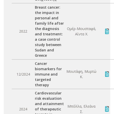
Breast cancer:
the impact in
personal and
family life after
the diagnosis
Ομέρ-Μουσταφά,
2022
and treatment:
Αίντα Χ.
a case control
study between
Sudan and
Greece
Cancer
biomarkers for
Μουτάφη, Μυρτώ
12/2024
immune and
Κ.
targeted
therapy
Cardiovascular
risk evaluation
and attainment
Μπόλλα, Ελεάνα
2024
of therapeutic
Σ.