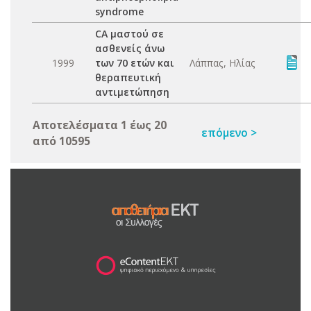
syndrome
CA μαστού σε
ασθενείς άνω
1999
των 70 ετών και
Λάππας, Ηλίας
θεραπευτική
αντιμετώπηση
Αποτελέσματα 1 έως 20
επόμενο >
από 10595