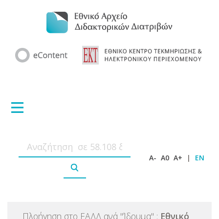
A-
A0
A+
|
EN
Πλοήγηση στο ΕΑΔΔ ανά
"
Ίδρυμα
"
:
Εθνικό