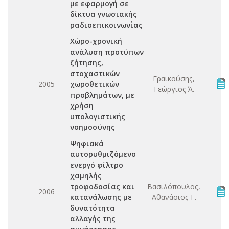
με εφαρμογή σε
δίκτυα γνωσιακής
ραδιοεπικοινωνίας
Χώρο-χρονική
ανάλυση προτύπων
ζήτησης,
στοχαστικών
Γραικούσης,
2005
χωροθετικών
Γεώργιος Ά.
προβλημάτων, με
χρήση
υπολογιστικής
νοημοσύνης
Ψηφιακά
αυτορυθμιζόμενο
ενεργό φίλτρο
χαμηλής
τροφοδοσίας και
Βασιλόπουλος,
2006
κατανάλωσης με
Αθανάσιος Γ.
δυνατότητα
αλλαγής της