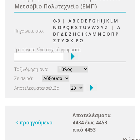
Μετσόβιο Πολυτεχνείο (ΕΜΠ)
0-9
|
A
B
C
D
E
F
G
H
I
J
K
L
M
N
O
P
Q
R
S
T
U
V
W
X
Y
Z
|
Α
Πηγαίνετε στο:
Β
Γ
Δ
Ε
Ζ
Η
Θ
Ι
Κ
Λ
Μ
Ν
Ξ
Ο
Π
Ρ
Σ
Τ
Υ
Φ
Χ
Ψ
Ω
ή εισάγετε λίγα αρχικά γράμματα:
Ταξινόμηση ανά:
Σε σειρά:
Αποτελέσματα/σελίδα:
Αποτελέσματα
< προηγούμενο
4434 έως 4453
από 4453
Κείμεν