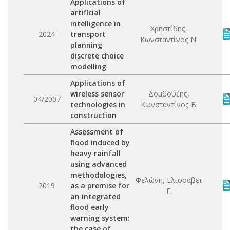
Applications of
artificial
intelligence in
Χρηστίδης,
2024
transport
Κωνσταντίνος Ν.
planning
discrete choice
modelling
Applications of
wireless sensor
Δομδούζης,
04/2007
technologies in
Κωνσταντίνος Β.
construction
Assessment of
flood induced by
heavy rainfall
using advanced
methodologies,
Φελώνη, Ελισσάβετ
2019
as a premise for
Γ.
an integrated
flood early
warning system:
the case of