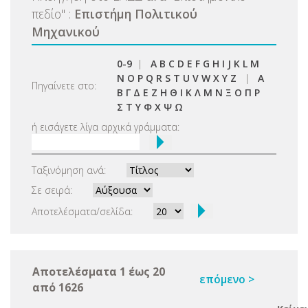
πεδίο
"
:
Επιστήμη Πολιτικού
Μηχανικού
0-9
|
A
B
C
D
E
F
G
H
I
J
K
L
M
N
O
P
Q
R
S
T
U
V
W
X
Y
Z
|
Α
Πηγαίνετε στο:
Β
Γ
Δ
Ε
Ζ
Η
Θ
Ι
Κ
Λ
Μ
Ν
Ξ
Ο
Π
Ρ
Σ
Τ
Υ
Φ
Χ
Ψ
Ω
ή εισάγετε λίγα αρχικά γράμματα:
Ταξινόμηση ανά:
Σε σειρά:
Αποτελέσματα/σελίδα:
Αποτελέσματα 1 έως 20
επόμενο >
από 1626