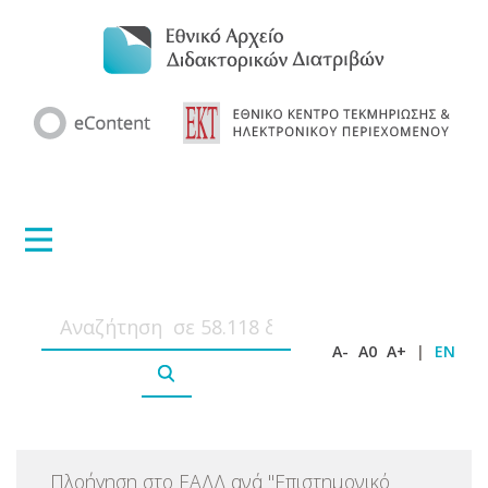
A-
A0
A+
|
EN
Πλοήγηση στο ΕΑΔΔ ανά
"
Επιστημονικό