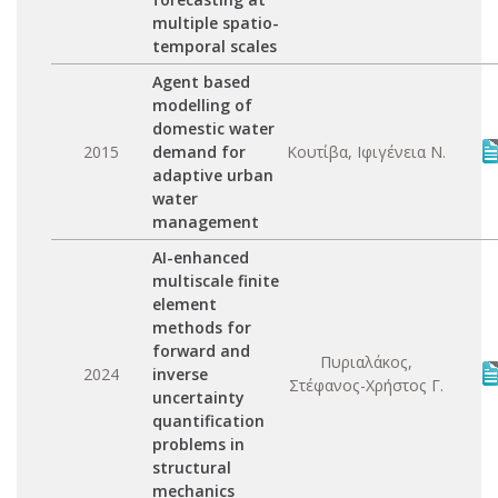
multiple spatio-
temporal scales
Agent based
modelling of
domestic water
2015
demand for
Κουτίβα, Ιφιγένεια Ν.
adaptive urban
water
management
AI-enhanced
multiscale finite
element
methods for
forward and
Πυριαλάκος,
2024
inverse
Στέφανος-Χρήστος Γ.
uncertainty
quantification
problems in
structural
mechanics