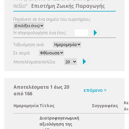
πεδίο
"
:
Επιστήμη Ζωικής Παραγωγής
Πηγαίνετε σε ένα σημείο του ευρετηρίου:
Ή πληκτρολογήστε ένα έτος:
Ταξινόμηση ανά:
Σε σειρά:
Αποτελέσματα/σελίδα:
Αποτελέσματα 1 έως 20
επόμενο >
από 166
Κε
Ημερομηνία
Τίτλος
Συγγραφέας
Δι
Διατροφογενωμική
αξιολόγηση της