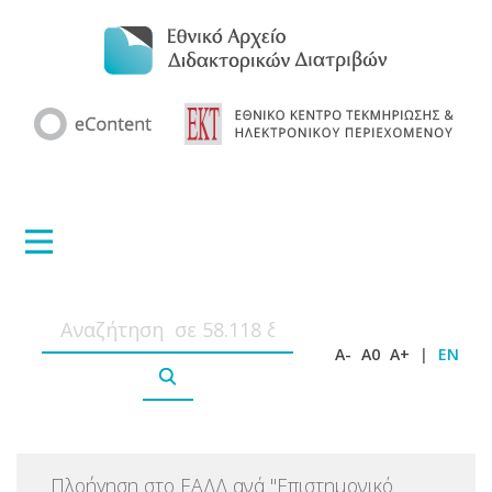
A-
A0
A+
|
EN
Πλοήγηση στο ΕΑΔΔ ανά
"
Επιστημονικό