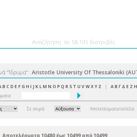
ανά
"
Ίδρυμα
"
:
Aristotle University Of Thessaloniki (A
A
B
C
D
E
F
G
H
I
J
K
L
M
N
O
P
Q
R
S
T
U
V
W
X
Y
Z
|
Α
Β
Γ
Δ
Ε
Ζ
Η
μματα:
Σε σειρά:
Αποτελέσματα/σελίδα:
Αποτελέσματα 10480 έως 10499 από 10499