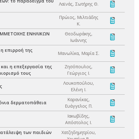
εων: το παράδειγμα του
Λαϊνάς, Σωτήρης Θ.
Πρώιος, Μιλτιάδης
Κ.
ΥΜΜΕΤΟΧΗΣ ΕΝΗΛΙΚΩΝ
Θεοδωράκης,
Ιωάννης
 η επιρροή της
Μανωλίκα, Μαρία Σ.
 και η επεξεργασία της
Ζησόπουλος,
ριορισμό τους
Γεώργιος Ι.
Λουκοπούλου,
ς
Ελένη Ι.
Καρανίκας,
ρόνια δερματοπάθεια
Ευάγγελος Π.
Ιακωβίδης,
Απόστολος Ι.
κατάλειψη των παιδιών
Χατζηδημητρίου,
Χριστίνα Β.