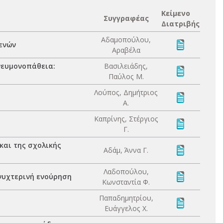
Κείμενο
Συγγραφέας
Διατριβής
Αδαμοπούλου,
ενών
Αραβέλα
νευμονοπάθεια:
Βασιλειάδης,
Παύλος Μ.
Λούπος, Δημήτριος
Α.
Καπρίνης, Στέργιος
Γ.
και της σχολικής
Αδάμ, Άννα Γ.
Λαδοπούλου,
νυχτερινή ενούρηση
Κωνσταντία Φ.
Παπαδημητρίου,
Ευάγγελος Χ.