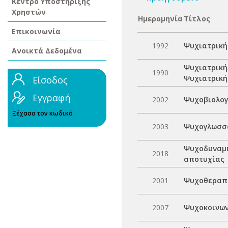
Κέντρο Υποστήριξης
Χρηστών
Ημερομηνία
Τίτλος
Επικοινωνία
1992
Ψυχιατρική
Ανοικτά Δεδομένα
Ψυχιατρική
1990
Ψυχιατρική
Είσοδος
Εγγραφή
2002
Ψυχοβιολογ
Ξέχασα τον κωδικό
2003
Ψυχογλωσσο
Ψυχοδυναμι
2018
αποτυχίας
2001
Ψυχοθεραπε
2007
Ψυχοκοινων