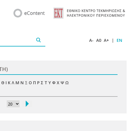
A-
A0
A+
|
EN
UTH)
Θ
Ι
Κ
Λ
Μ
Ν
Ξ
Ο
Π
Ρ
Σ
Τ
Υ
Φ
Χ
Ψ
Ω