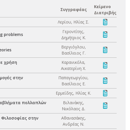
Κείμενο
Συγγραφέας
Διατριβής
Λερίου, Ηλίας Σ.
Γεροντίτης,
ng problems
Δημήτριος Κ.
Βεργιόγλου,
eories
Βασίλειος Γ.
με χρήση
Καρανικόλα,
Αικατερίνη Χ.
μογές στην
Παπαγεωργίου,
Βασίλειος Ε.
Ερμείδης, Ηλίας Κ.
προβλήματα πολλαπλών
Βιλανάκης,
Νικόλαος Δ.
ς Φιλοσοφίας στην
Αθανασάκης,
Ανδρέας Ν.