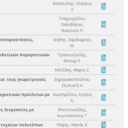
Βατικιώτης, Σταύρος
Λ.
Τσαχουρίδου-
Παπαδάτου,
Βασιλεία Π.
αναπαραστάσεις,
Λιάπης, Χαράλαμπος
Μ.
ποδοτικών παραγοντικών
Τραπουζανλής,
Βίκτωρ Ε.
Μετζάκη, Μαρία Ζ.
και τους γεωμετρικούς
Δημητρακοπούλου,
Στυλιανή Α.
αγροτικών προϊόντων με
Κωσταρίδου, Ειρήνη
Κ.
ς διεργασίας με
Φουντουκίδης,
Κωνσταντίνος Γ.
ο τυχαίων πολυτόπων
Πάφης, Μηνάς Κ.