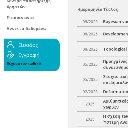
Κέντρο Υποστήριξης
Χρηστών
Ημερομηνία
Τίτλος
Επικοινωνία
09/2025
Bayesian var
Ανοικτά Δεδομένα
08/2025
Development
Είσοδος
08/2025
Topological
Εγγραφή
Προηγμένες
Ξέχασα τον κωδικό
05/2025
συναισθημα
Στοχαστική
05/2025
επιδημιολο
02/2025
Deformations
Αριθμητικέ
2025
χωρίων
Η σχέση τω
2025
Ύστερη Ανα