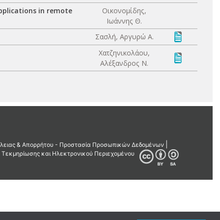
pplications in remote
Οικονομίδης,
Ιωάννης Θ.
Σασλή, Αργυρώ Α.
Χατζηνικολάου,
Αλέξανδρος Ν.