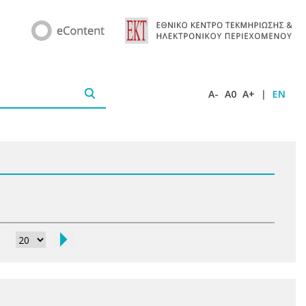
A-
A0
A+
|
EN