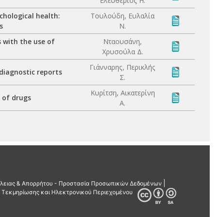
Ελευθέριος Η.
ychological health:
Τουλούδη, Ευλαλία
s
Ν.
 with the use of
Νταουσάνη,
Χρυσούλα Δ.
Γιάνναρης, Περικλής
 diagnostic reports
Σ.
Κυρίτση, Αικατερίνη
t of drugs
Α.