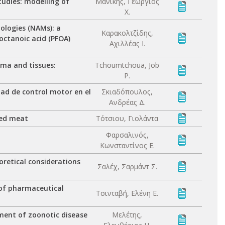
udies: modelling of
Μανίκης, Γεώργιος
Χ.
ologies (NAMs): a
Καρακολτζίδης,
ctanoic acid (PFOA)
Αχιλλέας Ι.
sma and tissues:
Tchoumtchoua, Job
P.
dad de control motor en el
Σκιαδόπουλος,
Ανδρέας Δ.
red meat
Τότσιου, Γιολάντα
Φαρσαλινός,
Κωνσταντίνος Ε.
retical considerations
Σαλέχ, Σαρμάντ Σ.
 of pharmaceutical
Τσινταβή, Ελένη Ε.
ment of zoonotic disease
Μελέτης,