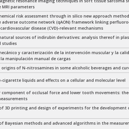
gnetic resonance imaging techniques in soft tissue sarcoma st
e MRI parameters
hemical risk assessment through in silico new approach method
e adverse outcome network (qAON) framework linking perfluoroo
 cardiovascular disease (CVD)-relevant mechanisms
natural sources of indirubin derivatives: analysis thereof in pla
l studies
mecánico y caracterización de la intervención muscular y la cali
 la manipulación manual de cargas
d origins of N-nitrosamines in some alcoholic beverages and cu
e-cigarette liquids and effects on a cellular and molecular level
r component of occlusal force and lower tooth movements: theo
 measurements
 of 3D printing and design of experiments for the development
 of Bayesian methods and advanced algorithms in the measure