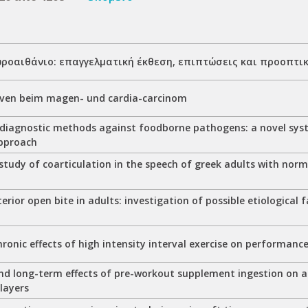
ωροαιθάνιο: επαγγελματική έκθεση, επιπτώσεις και προοπτι
ven beim magen- und cardia-carcinom
 diagnostic methods against foodborne pathogens: a novel sy
approach
study of coarticulation in the speech of greek adults with nor
erior open bite in adults: investigation of possible etiological
ronic effects of high intensity interval exercise on performan
nd long-term effects of pre-workout supplement ingestion on a
layers