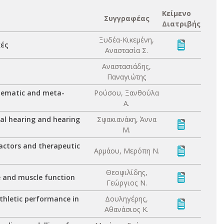
Κείμενο
Συγγραφέας
Διατριβής
Ξυδέα-Κικεμένη,
κές
Αναστασία Σ.
Αναστασιάδης,
Παναγιώτης
stematic and meta-
Ρούσου, Ξανθούλα
Α.
mal hearing and hearing
Σφακιανάκη, Άννα
Μ.
 factors and therapeutic
Αρμάου, Μερόπη Ν.
Θεοφιλίδης,
ce and muscle function
Γεώργιος Ν.
thletic performance in
Δουληγέρης,
Αθανάσιος Κ.