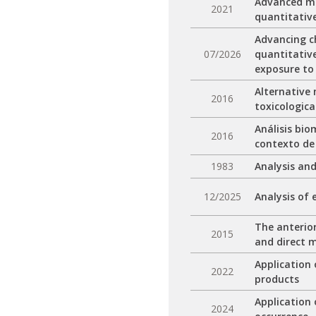
Advanced ma
2021
quantitativ
Advancing c
07/2026
quantitativ
exposure to
Alternative 
2016
toxicologica
Análisis bio
2016
contexto de
1983
Analysis an
12/2025
Analysis of 
The anterio
2015
and direct
Application
2022
products
Application
2024