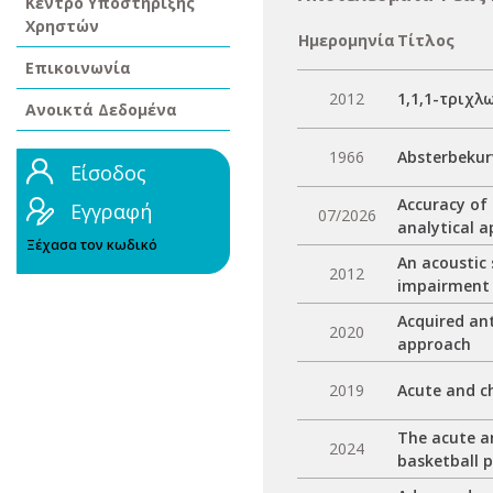
Κέντρο Υποστήριξης
Χρηστών
Ημερομηνία
Τίτλος
Επικοινωνία
2012
1,1,1-τριχλ
Ανοικτά Δεδομένα
1966
Absterbekur
Είσοδος
Accuracy of
Εγγραφή
07/2026
analytical 
Ξέχασα τον κωδικό
An acoustic 
2012
impairment
Acquired ant
2020
approach
2019
Acute and ch
The acute a
2024
basketball p