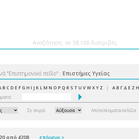
ανά
"
Επιστημονικό πεδίο
"
:
Επιστήμες Υγείας
A
B
C
D
E
F
G
H
I
J
K
L
M
N
O
P
Q
R
S
T
U
V
W
X
Y
Z
|
Α
Β
Γ
Δ
Ε
Ζ
Η
μματα:
Σε σειρά:
Αποτελέσματα/σελίδα:
20 από 4208
επόμενο >