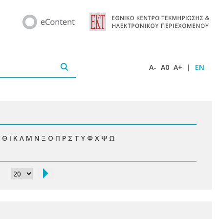
A-
A0
A+
|
EN
Θ
Ι
Κ
Λ
Μ
Ν
Ξ
Ο
Π
Ρ
Σ
Τ
Υ
Φ
Χ
Ψ
Ω