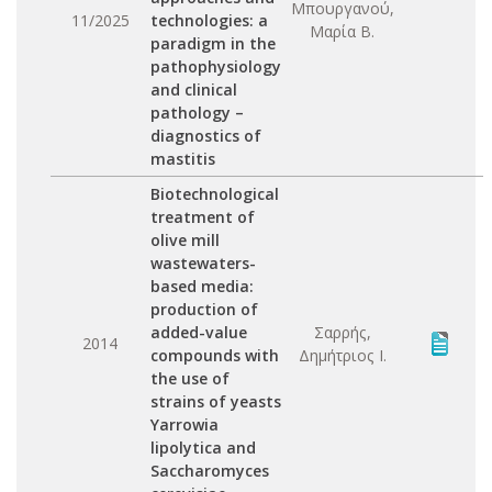
Μπουργανού,
11/2025
technologies: a
Μαρία Β.
paradigm in the
pathophysiology
and clinical
pathology –
diagnostics of
mastitis
Biotechnological
treatment of
olive mill
wastewaters-
based media:
production of
added-value
Σαρρής,
2014
compounds with
Δημήτριος Ι.
the use of
strains of yeasts
Yarrowia
lipolytica and
Saccharomyces