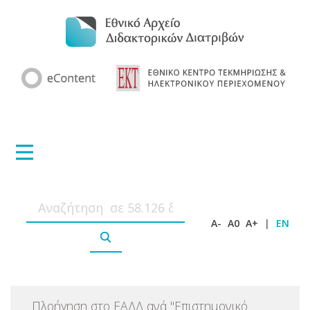
A-
A0
A+
|
EN
Πλοήγηση στο ΕΑΔΔ ανά
"
Επιστημονικό