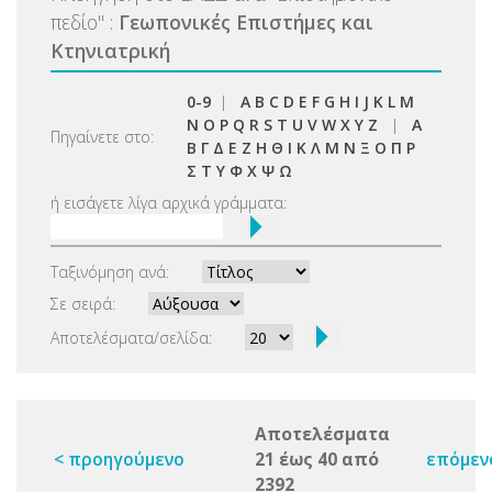
πεδίο
"
:
Γεωπονικές Επιστήμες και
Κτηνιατρική
0-9
|
A
B
C
D
E
F
G
H
I
J
K
L
M
N
O
P
Q
R
S
T
U
V
W
X
Y
Z
|
Α
Πηγαίνετε στο:
Β
Γ
Δ
Ε
Ζ
Η
Θ
Ι
Κ
Λ
Μ
Ν
Ξ
Ο
Π
Ρ
Σ
Τ
Υ
Φ
Χ
Ψ
Ω
ή εισάγετε λίγα αρχικά γράμματα:
Ταξινόμηση ανά:
Σε σειρά:
Αποτελέσματα/σελίδα:
Αποτελέσματα
< προηγούμενο
21 έως 40 από
επόμεν
2392