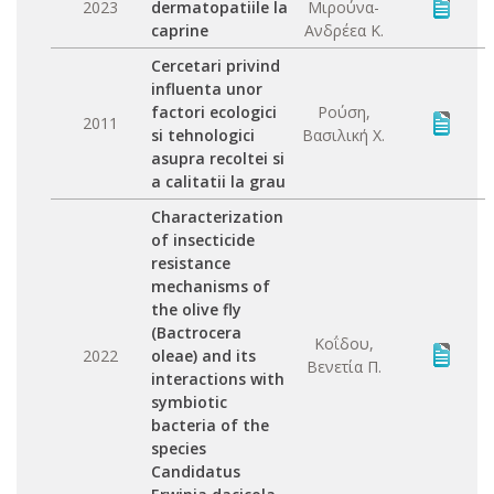
2023
dermatopatiile la
Μιρούνα-
caprine
Ανδρέεα Κ.
Cercetari privind
influenta unor
factori ecologici
Ρούση,
2011
si tehnologici
Βασιλική Χ.
asupra recoltei si
a calitatii la grau
Characterization
of insecticide
resistance
mechanisms of
the olive fly
(Bactrocera
Κοΐδου,
2022
oleae) and its
Βενετία Π.
interactions with
symbiotic
bacteria of the
species
Candidatus