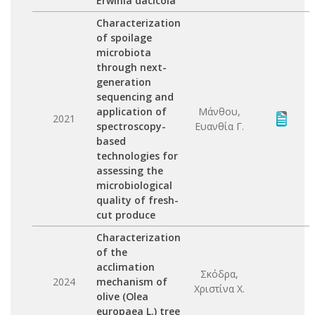
Erwinia dacicola
Characterization
of spoilage
microbiota
through next-
generation
sequencing and
application of
Μάνθου,
2021
spectroscopy-
Ευανθία Γ.
based
technologies for
assessing the
microbiological
quality of fresh-
cut produce
Characterization
of the
acclimation
Σκόδρα,
2024
mechanism of
Χριστίνα Χ.
olive (Olea
europaea L.) tree