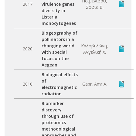
Ποιμενίδου,
2017
virulence genes
Σοφία Β.
diversity in
Listeria
monocytogenes
Biogeography of
pollinators in a
changing world
Καλοβελώνη,
2020
with special
Αγγελική X.
focus on the
Aegean
Biological effects
of
2010
Gabr, Amr A.
electromagnetic
radiation
Biomarker
discovery
through use of
proteomics
methodological
approaches and