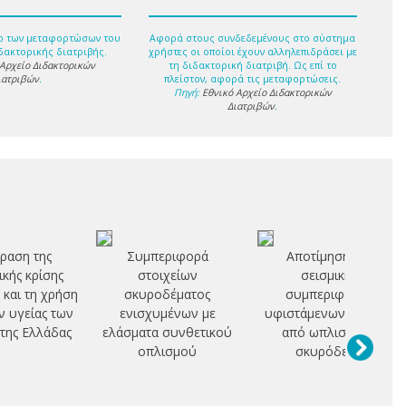
ο των μεταφορτώσων του
Αφορά στους συνδεδεμένους στο σύστημα
δακτορικής διατριβής.
χρήστες οι οποίοι έχουν αλληλεπιδράσει με
 Αρχείο Διδακτορικών
τη διδακτορική διατριβή. Ως επί το
ιατριβών
.
πλείστον, αφορά τις μεταφορτώσεις.
Πηγή:
Εθνικό Αρχείο Διδακτορικών
Διατριβών
.
ραση της
Συμπεριφορά
Αποτίμηση της
ικής κρίσης
στοιχείων
σεισμικής
 και τη χρήση
σκυροδέματος
συμπεριφοράς
 υγείας των
ενισχυμένων με
υφιστάμενων κτιρίων
της Ελλάδας
ελάσματα συνθετικού
από ωπλισμένο
οπλισμού
σκυρόδεμα