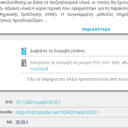
κολούθησης με βάση τα πιεζοηλεκτρικά υλικά, οι οποίες θα έχου
» αδρανή υλικά.Η κύρια τεχνική που εφαρμόστηκε για τη παρακολο
Μηχανικής Εμπέδησης (ΗΜΕ). Η συγκεκριμένη μέθοδος στηρί
τικώς προσδιοριζόμεν ...
περισσότερα
Διαβάστε τη διατριβή (Online)
Κατεβάστε τη διατριβή σε μορφή PDF (9.61 MB)
(Η
εγγραφή
)
Όλα τα τεκμήρια στο ΕΑΔΔ προστατεύονται από πνευμ
DOI
10.12681/eadd/35351
Handle
http://hdl.handle.net/10442/hedi/35351
ND
35351