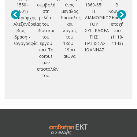
1550-
συμβολή
ένας
1860-65:
Β'
Ε
1601)
στη
μεγάλος
Η
Κομνηνός
(
Πατριάρχης
μελέτη
δάσκαλος
ΔΙΑΜΟΡΦΩΣΗ
και η
Αλεξανδρείας:
του
και
ΤΟΥ
εποχή
βίος -
βίου και
λόγιος
ΣΥΓΓΡΑΦΕΑ
του
σ
δράση -
του
του
ΤΗΣ
(1118-
εργογραφία
έργου
18ου -
ΠΑΠΙΣΣΑΣ
1143)
του. Το
19ου
ΙΩΑΝΝΑΣ
πν
corpus
αιώνα
κ
των
επιστολών
ε
του