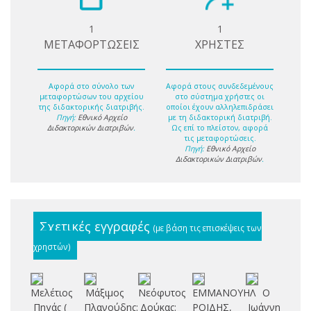
1
1
ΜΕΤΑΦΟΡΤΩΣΕΙΣ
ΧΡΗΣΤΕΣ
Αφορά στο σύνολο των
Αφορά στους συνδεδεμένους
μεταφορτώσων του αρχείου
στο σύστημα χρήστες οι
της διδακτορικής διατριβής.
οποίοι έχουν αλληλεπιδράσει
Πηγή:
Εθνικό Αρχείο
με τη διδακτορική διατριβή.
Διδακτορικών Διατριβών
.
Ως επί το πλείστον, αφορά
τις μεταφορτώσεις.
Πηγή:
Εθνικό Αρχείο
Διδακτορικών Διατριβών
.
Σχετικές εγγραφές
(με βάση τις επισκέψεις των
χρηστών)
Μελέτιος
Μάξιμος
Νεόφυτος
ΕΜΜΑΝΟΥΗΛ
Ο
Πηγάς (
Πλανούδης:
Δούκας:
ΡΟΙΔΗΣ,
Ιωάννης
πε