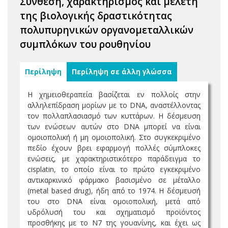
Σύνθεση, χαρακτηρισμός και μελέτη
της βιολογικής δραστικότητας
πολυπυρηνικών οργανομεταλλικών
συμπλόκων του ρουθηνίου
Περίληψη
Περίληψη σε άλλη γλώσσα
Η χημειοθεραπεία βασίζεται εν πολλοίς στην
αλληλεπίδραση μορίων με το DNA, αναστέλλοντας
τον πολλαπλασιασμό των κυττάρων. Η δέσμευση
των ενώσεων αυτών στο DNA μπορεί να είναι
ομοιοπολική ή μη ομοιοπολική. Στο συγκεκριμένο
πεδίο έχουν βρει εφαρμογή πολλές σύμπλοκες
ενώσεις, με χαρακτηριστικότερο παράδειγμα το
cisplatin, το οποίο είναι το πρώτο εγκεκριμένο
αντικαρκινικό φάρμακο βασισμένο σε μέταλλο
(metal based drug), ήδη από το 1974. Η δέσμευσή
του στο DNA είναι ομοιοπολική, μετά από
υδρόλυσή του και σχηματισμό προϊόντος
προσθήκης με το Ν7 της γουανίνης, και έχει ως