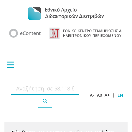
A-
A0
A+
|
EN