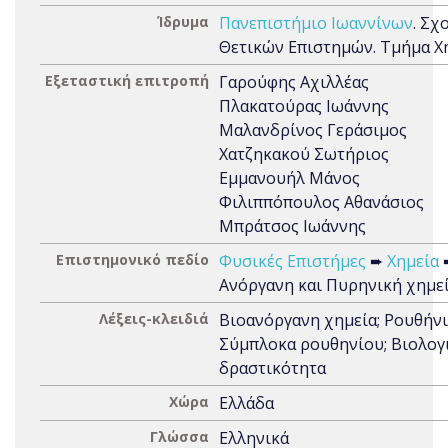
Ίδρυμα
Πανεπιστήμιο Ιωαννίνων
. Σχ
Θετικών Επιστημών. Τμήμα Χ
Εξεταστική επιτροπή
Γαρούφης Αχιλλέας
Πλακατούρας Ιωάννης
Μαλανδρίνος Γεράσιμος
Χατζηκακού Σωτήριος
Εμμανουήλ Μάνος
Φιλιππόπουλος Αθανάσιος
Μπράτσος Ιωάννης
Επιστημονικό πεδίο
Φυσικές Επιστήμες
➨
Χημεία
Ανόργανη και Πυρηνική χημε
Λέξεις-κλειδιά
Βιοανόργανη χημεία; Ρουθήνιο 
Σύμπλοκα ρουθηνίου; Βιολογ
δραστικότητα
Χώρα
Ελλάδα
Γλώσσα
Ελληνικά