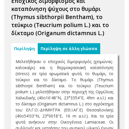
Εποχικός διμορφισμός και
καταπόνηση ψύχους στο θυμάρι
(Thymus sibthorpii Bentham), το
τεύκριο (Teucrium polium L.) και το
δίκταμο (Origanum dictamnus L.)
Περίληψη
Περίληψη σε άλλη γλώσσα
Μελετήθηκαν ο εποχικός διμορφισμός (χειμώνας-
καλοκαίρι) και η θερμοκρασιακή καταπόνηση
(stress) σε τρία αρωματικά φυτά, το θυμάρι, το
τεύκριο και το δίκταμο. Tο θυμάρι (Thymus
sibthorpii Bentham) και το τεύκριο (Τeucrium
polium L.) μελετήθηκαν στην περιοχή της Ορμύλιας
Χαλκιδικής (40ο16'48"Ν, 23°33΄54"Ε, 49m a.s.l.) και
το δίκταμο (Origanum dictamnus L.) στο αγρόκτημα
του ΕΛ.Γ.Ο.-ΔΗΜΗΤΡΑ (ΕΘ.Ι.ΑΓ.Ε) Θεσσαλονίκης
(40ο54'03"Ν, 23°00΄18"Ε, 16 m a.s.l.). Και τα τρία
φυτά ανήκουν στην Οικογένεια Lamiaceae. Οι
συλλογές και μετρήσεις του φυτικού υλικού έγιναν