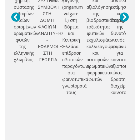
χημικής
ΣΥΣΤΗΜΑΤΑ:
ρίγανης
και
μοντέλου
σύστασης
ΣΥΜΒΟΛΗ
(origanum
αξιολόγηση
εκτίμησης
γ
αιθαιρίων
ΣΤΗ
vulgare
της
και
σ
ελαίων
ΔΟΜΗ
l.) στη
βιοδραστικότητας-
διαχείρισης
π
ορισμένων
ΦΛΟΙΩΝ
Βόρεια
τοξικότητας
της
αρωματικών
ΑΝΑΠΤΥΞΗΣ
και
φυτικών
δυνατότητας
χω
φυτών
-
Κεντρική
εκχυλισμάτων
ενός
σχ
της
ΕΦΑΡΜΟΓΕΣ
Ελλάδα:
καλλιεργούμενων
οργανισμού
ελληνικής
ΣΤΗ
επίδραση
και
για
βι
χλωρίδας
ΓΕΩΡΓΙΑ
αβιοτικών
αυτοφυών
καινοτομία
γε
παραγόντων
αρωματικών-
αξιοποιώντας
στα
φαρμακευτικών
τις
σ
φαινοτυπικά
φυτών
δραστηριότητ
μ
γνωρίσματά
διαχείρισης
αε
τους
καινοτομίας
δι
φ
πε