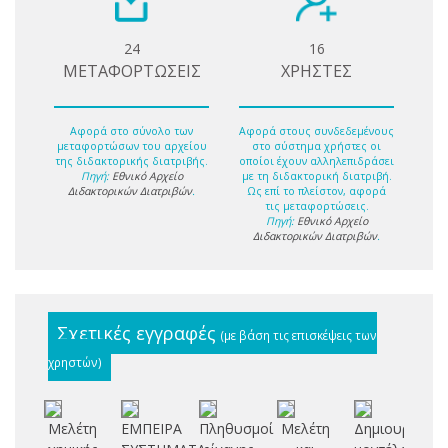
24
16
ΜΕΤΑΦΟΡΤΩΣΕΙΣ
ΧΡΗΣΤΕΣ
Αφορά στο σύνολο των
Αφορά στους συνδεδεμένους
μεταφορτώσων του αρχείου
στο σύστημα χρήστες οι
της διδακτορικής διατριβής.
οποίοι έχουν αλληλεπιδράσει
Πηγή:
Εθνικό Αρχείο
με τη διδακτορική διατριβή.
Διδακτορικών Διατριβών
.
Ως επί το πλείστον, αφορά
τις μεταφορτώσεις.
Πηγή:
Εθνικό Αρχείο
Διδακτορικών Διατριβών
.
Σχετικές εγγραφές
(με βάση τις επισκέψεις των
χρηστών)
Μελέτη
ΕΜΠΕΙΡΑ
Πληθυσμοί
Μελέτη
Δημιουργία
Σ