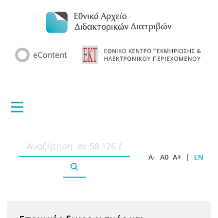
A-
A0
A+
|
EN