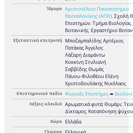
Ίδρυμα
Αριστοτέλειο Πανεπιστήμιο
Θεσσαλονίκης (ΑΠΘ)
. Σχολή 
Επιστημών. Τμήμα Βιολογίας.
Βοτανικής. Εργαστήριο Βοταν
Εξεταστική επιτροπή
Μποζαμπαλίδης Αρτέμιος
Πατάκας Άγγελος
Λάζαρη Διαμάντω
Κοκκίνη Στυλιανή
Σαββίδης Θωμάς
Πάνου-Φιλοθέου Ελένη
Χριστοδουλάκης Νικόλαος
Επιστημονικό πεδίο
Φυσικές Επιστήμες
➨
Βιολογί
Λέξεις-κλειδιά
Αρωματικά φυτά; Θυμάρι; Τεύ
Δίκταμος; Καταπόνηση ψύχου
Χώρα
Ελλάδα
Γλώσσα
Ελληνικά