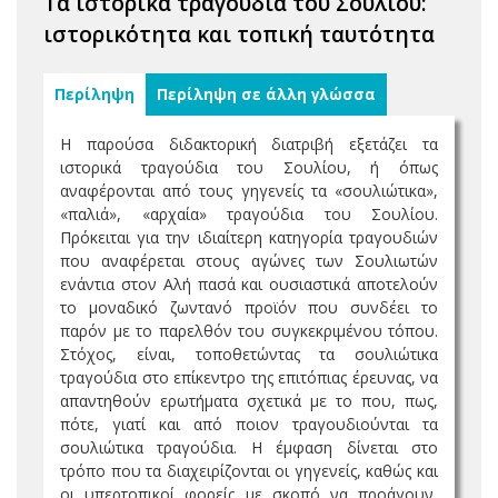
Τα ιστορικά τραγούδια του Σουλίου:
ιστορικότητα και τοπική ταυτότητα
Περίληψη
Περίληψη σε άλλη γλώσσα
Η παρούσα διδακτορική διατριβή εξετάζει τα
ιστορικά τραγούδια του Σουλίου, ή όπως
αναφέρονται από τους γηγενείς τα «σουλιώτικα»,
«παλιά», «αρχαία» τραγούδια του Σουλίου.
Πρόκειται για την ιδιαίτερη κατηγορία τραγουδιών
που αναφέρεται στους αγώνες των Σουλιωτών
ενάντια στον Αλή πασά και ουσιαστικά αποτελούν
το μοναδικό ζωντανό προϊόν που συνδέει το
παρόν με το παρελθόν του συγκεκριμένου τόπου.
Στόχος, είναι, τοποθετώντας τα σουλιώτικα
τραγούδια στο επίκεντρο της επιτόπιας έρευνας, να
απαντηθούν ερωτήματα σχετικά με το που, πως,
πότε, γιατί και από ποιον τραγουδιούνται τα
σουλιώτικα τραγούδια. Η έμφαση δίνεται στο
τρόπο που τα διαχειρίζονται οι γηγενείς, καθώς και
οι υπερτοπικοί φορείς με σκοπό να προάγουν,