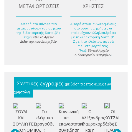
ΜΕΤΑΦΟΡΤΩΣΕΙΣ
ΧΡΗΣΤΕΣ
Αφορά στο σύνολο των
Αφορά στους συνδεδεμένους
μεταφορτώσων του αρχείου
στο σύστημα χρήστες οι
της διδακτορικής διατριβής.
οποίοι έχουν αλληλεπιδράσει
Πηγή:
Εθνικό Αρχείο
με τη διδακτορική διατριβή.
Διδακτορικών Διατριβών
.
Ως επί το πλείστον, αφορά
τις μεταφορτώσεις.
Πηγή:
Εθνικό Αρχείο
Διδακτορικών Διατριβών
.
Σχετικές εγγραφές
(με βάση τις επισκέψεις των
χρηστών)
ΣΟΥΛΙ
Το
Κοινωνική
Ο
ΟΙ
ΚΑΙ
κλέφτικο
και
Αλέξανδρος
ΚΟΤΖΑΜΠΑΣ
σ
ΣΟΥΛΙΩΤΕΣ.
τραγούδι
επαναστατική
Μαυροκορδάτος
ΤΗΣ
ΟΙΚΟΝΟΜΙΚΑ,
(
συνείδηση
και η
ΠΕΛΟΠΟΝΝΗ
Ε