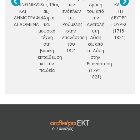
ΚΟΙΝΩΝΙΚΑ
18ος-19ος
των
δράση
ΚΑΤΑ
κ
ΚΑΙ
αι.):
ενόπλων
του από
ΤΗ
ΔΗΜΟΓΡΑΦΙΚΑ
ιστορία
της
την
ΔΕΥΤΕΡΗ
επ
ΔΕΔΟΜΕΝΑ
και
Ρούμελης
Ανατολή
ΤΟΥΡΚΟΚΡΑΤ
κι
μουσική
στην
στη
(1715 -
τέχνη
επανάσταση
Δύση
1821)
Το
στη
του
και από
βασική
1821
τη Δύση
εκπαίδευση
στην
και την
Επανάσταση
παιδεία
(1791-
1821)