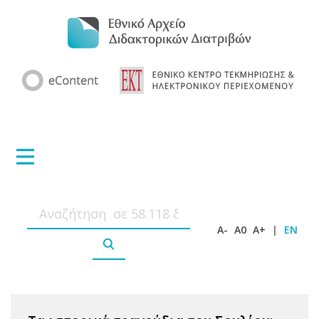
A-
A0
A+
|
EN