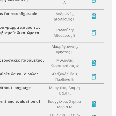
Α.
s for reconfigurable
Ανδρωνάς,
Διονύσιος Π.
ού γραμματισμού των
Γιαννούλης,
ιβισμού: δικαιώματα
Αθανάσιος Σ.
Μαυρόγιαννης,
Χρήστος Γ.
ιδεολογικές παράμετροι
Μυλωνάς,
Κωνσταντίνος Φ.
θρίτιδα και ο ρόλος
Αλεξανδρίδου,
Παρθένα Β.
without language
Μπαγιόκα, Δάφνη-
Βάια Γ.
ment and evaluation of
Ευαγγέλου, Σεμίρα-
Μαρία Μ.
Γεωργίου, Ελένη-