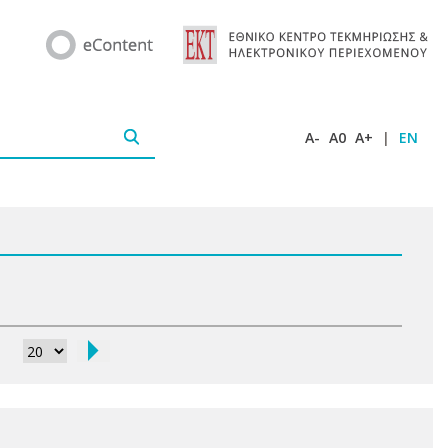
A-
A0
A+
|
EN