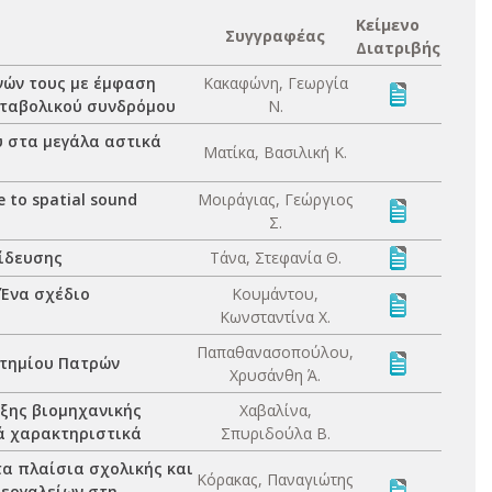
Κείμενο
Συγγραφέας
Διατριβής
νών τους με έμφαση
Κακαφώνη, Γεωργία
εταβολικού συνδρόμου
Ν.
 στα μεγάλα αστικά
Ματίκα, Βασιλική Κ.
e to spatial sound
Μοιράγιας, Γεώργιος
Σ.
ίδευσης
Τάνα, Στεφανία Θ.
 Ένα σχέδιο
Κουμάντου,
Κωνσταντίνα Χ.
Παπαθανασοπούλου,
στημίου Πατρών
Χρυσάνθη Ά.
ξης βιομηχανικής
Χαβαλίνα,
κά χαρακτηριστικά
Σπυριδούλα Β.
α πλαίσια σχολικής και
Κόρακας, Παναγιώτης
 εργαλείων στη