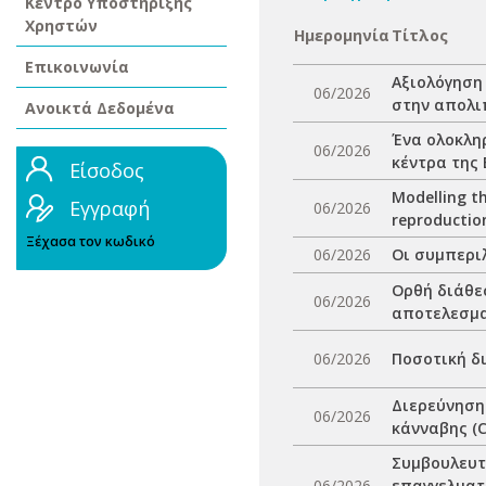
Κέντρο Υποστήριξης
Χρηστών
Ημερομηνία
Τίτλος
Επικοινωνία
Αξιολόγηση
06/2026
στην απολι
Ανοικτά Δεδομένα
Ένα ολοκλη
06/2026
κέντρα της
Είσοδος
Modelling th
Εγγραφή
06/2026
reproductio
Ξέχασα τον κωδικό
06/2026
Οι συμπερι
Ορθή διάθεσ
06/2026
αποτελεσμα
06/2026
Ποσοτική δ
Διερεύνηση
06/2026
κάνναβης (C
Συμβουλευτ
06/2026
επαγγελματ