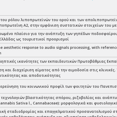
 του ρόλου λιποπρωτεϊνών του ορού και των απολιποπρωτεϊ
ποπρωτεΐνη Α2, στην εμφάνιση συστατικών στοιχείων του μ
ρωμένο πλαίσιο για την ανάπτυξη των γηπέδων ποδοσφαίρου
 Ελλάδας ως τουριστικοί προορισμοί
e aesthetic response to audio signals processing, with referenc
n
ληπτικές ικανότητες των εκπαιδευτικών Πρωτοβάθμιας Εκπα
η και διαχείριση αίματος από την αιμοδοσία στις κλινικές.
τικότητας και αποδοτικότητας
ιερεύνηση του κοινωνικού προφίλ των φοιτητών του Πανεπι
 τεχνολογιών βλαστικότητας σπόρου, ριζοβολίας και ανάπτυ
annabis Sativa l., Cannabaceae): μορφολογικά και φυσιολογι
ική σταδιοδρομίας και επαγγελματικού προσανατολισμού στ
ικής καθοδήγησης: ανάπτυξη και αξιοποίηση μεθοδολογικών