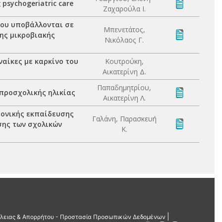
 psychogeriatric care
Ζαχαρούλα Ι.
που υποβάλλονται σε
Μπενετάτος,
της μικροβιακής
Νικόλαος Γ.
αίκες με καρκίνο του
Κουτρούκη,
Αικατερίνη Δ.
Παπαδημητρίου,
προσχολικής ηλικίας
Αικατερίνη Λ.
ρονικής εκπαίδευσης
Γαλάνη, Παρασκευή
σης των σχολικών
Κ.