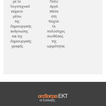
με το
Πολύ
με
λογοτεχνικό
Αργά
υπ
κείμενο
Μέσα
π
μέσω
στη
της
Νύχτα:
δημιουργικής
Οι
ανάγνωσης
πολύστιχες
και της
συνθέσεις
δημιουργικής
της
γραφής
ωριμότητας