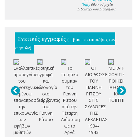
Πηγή:
Εθνικό Αρχείο
Διδακτορικών Διατριβών
.
Σχετικές εγγραφές
(με βάση τις επισκέψεις των
χρηστών)
Εναλλακτικές
Ποιητική
Το
ΟΙ
ΜΕΤΑΠΟΛΕΜΙ
Σ
προσεγγίσεις
γραφή
ποιητικό
ΔΙΟΡΘΩΣΕΙΣ
ΠΟΛΙΤΙΚΗ
π
του
και
σύμπαν
ΤΟΥ
ΠΟΙΗΣΗ.
λογοτεχνικού
ιδεολογία
του
ΓΙΑΝΝΗ
ΙΔΕΟΛΟΓΙΑ
δη
κειμένου:
στο
Γιάννη
ΡΙΤΣΟΥ
ΚΑΙ
πα
επαναπροσδιορίζοντας
έργο
Ρίτσου
ΣΤΙΣ
ΠΟΙΗΤΙΚΗ
την
του
από την
ΣΥΛΛΟΓΕΣ
δη
επικοινωνία
Γιάννη
Τέταρτη
ΤΗΣ
τρ
των
Ρίτσου
Διάσταση
ΔΕΚΑΕΤΙΑΣ
εφήβων
ως το
1934-
π
μαθητών
Αργά
1943