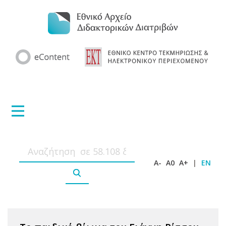
A-
A0
A+
|
EN