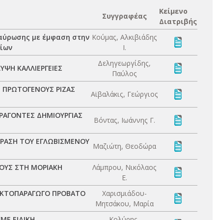
Κείμενο
Συγγραφέας
Διατριβής
ταύρωσης με έμφαση στην
Κούμας, Αλκιβιάδης
γίων
Ι.
Δεληγεωργίδης,
ΨΗ ΚΑΛΛΙΕΡΓΕΙΕΣ
Παύλος
 ΠΡΩΤΟΓΕΝΟΥΣ ΡΙΖΑΣ
Αϊβαλάκις, Γεώργιος
ΡΑΓΟΝΤΕΣ ΔΗΜΙΟΥΡΓΙΑΣ
Βόντας, Ιωάννης Γ.
ΔΡΑΣΗ ΤΟΥ ΕΓΛΩΒΙΣΜΕΝΟΥ
Μαζιώτη, Θεοδώρα
ΤΟΥΣ ΣΤΗ ΜΟΡΙΑΚΗ
Λάμπρου, Νικόλαος
Ε.
ΛΑΚΤΟΠΑΡΑΓΩΓΟ ΠΡΟΒΑΤΟ
Χαρισμιάδου-
Μητσάκου, Μαρία
ΜΕ ΕΙΔΙΚΗ
Κολύρης,