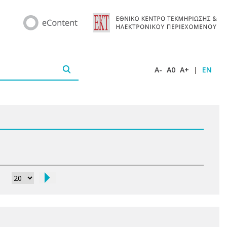
A-
A0
A+
|
EN