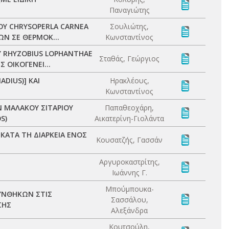
Παναγιώτης
ΟΥ CHRYSOPERLA CARNEA
Σουλιώτης,
Ν ΣΕ ΘΕΡΜΟΚ...
Κωνσταντίνος
Υ RHYZOBIUS LOPHANTHAE
Σταθάς, Γεώργιος
 ΟΙΚΟΓΕΝΕΙ...
DIUS)] ΚΑΙ
Ηρακλέους,
Κωνσταντίνος
 ΜΑΛΑΚΟΥ ΣΙΤΑΡΙΟΥ
Παπαθεοχάρη,
S)
Αικατερίνη-Γιολάντα
 ΚΑΤΑ ΤΗ ΔΙΑΡΚΕΙΑ ΕΝΟΣ
Κουσατζής, Γασσάν
Αργυροκαστρίτης,
Ιωάννης Γ.
Μπούμπουκα-
ΥΝΘΗΚΩΝ ΣΤΙΣ
Σασσάλου,
ΣΗΣ
Αλεξάνδρα
Κουτσούλη,