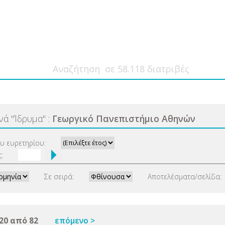
ανά
"
Ίδρυμα
"
:
Γεωργικό Πανεπιστήμιο Αθηνών
ου ευρετηρίου:
:
Σε σειρά:
Αποτελέσματα/σελίδα:
20 από 82
επόμενο >