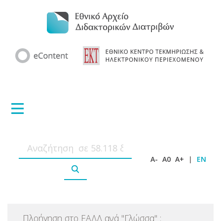
A-
A0
A+
|
EN
Πλοήγηση στο ΕΑΔΔ ανά
"
Γλώσσα
"
: