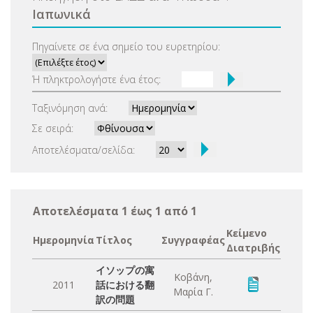
Ιαπωνικά
Πηγαίνετε σε ένα σημείο του ευρετηρίου:
Ή πληκτρολογήστε ένα έτος:
Ταξινόμηση ανά:
Σε σειρά:
Αποτελέσματα/σελίδα:
Αποτελέσματα 1 έως 1 από 1
Κείμενο
Ημερομηνία
Τίτλος
Συγγραφέας
Διατριβής
イソップの寓
Κοβάνη,
2011
話における翻
Μαρία Γ.
訳の問題