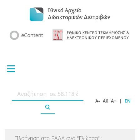
A-
A0
A+
|
EN
Πλοήγηση στο ΕΑΔΔ ανά
"
Γλώσσα
"
: