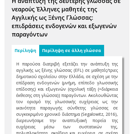
Η ανάπτυξη της δεύτερης γλώσσας σε
νεαρούς Έλληνες μαθητές της
Αγγλικής ως Ξένης Γλώσσας:
επιδράσεις ενδογενών και εξωγενών
παραγόντων
Περίληψη
Περίληψη σε άλλη γλώσσα
H παρούσα διατριβή εξετάζει την ανάπτυξη της
αγγλικής ως ξένης γλώσσας (EFL) σε μαθητές/τριες
δημοτικού σχολείου στην Ελλάδα, σε σχέση με την
επίδραση ενδογενών (μνήμη, επίπεδο γλωσσικής
επίδοσης) και εξωγενών (σχολική τάξη (=διάρκεια
έκθεσης στη γλώσσα)) παραγόντων. Ακολουθώντας
τον ορισμό της γλωσσικής ευχέρειας ως την
ικανότητα παραγωγής σύνθετης γλώσσας σε
συγκεκριμένο χρονικό διάστημα (Segalowitz, 2016),
διερευνήσαμε την αναπτυξιακή πορεία της
ευχέρειας μέσω των συστατικών της,
πολυπλοκότητα, ακρίβεια και ευχέρεια, σε σχέση