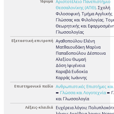
Ίδρυμα
Αριστοτέλειο Πανεπιστήμιο
Θεσσαλονίκης (ΑΠΘ)
. Σχολή
Φιλοσοφική. Τμήμα Αγγλικής
Γλώσσας και Φιλολογίας. Τομ
Θεωρητικής και Εφαρμοσμέν
Γλωσσολογίας
Εξεταστική επιτροπή
Αγαθοπούλου Ελένη
Ματθαιουδάκη Μαρίνα
Παπαδοπούλου Δέσποινα
Αλεξίου Θωμαή
Δόση Ιφιγένεια
Καραβά Ευδοκία
Καρράς Ιωάννης
Επιστημονικό πεδίο
Ανθρωπιστικές Επιστήμες και
➨
Γλώσσα και Λογοτεχνία
➨ Γ
και Γλωσσολογία
Λέξεις-κλειδιά
Ευχέρεια λόγου; Πολυπλοκότ
λόγου; Ακρίβεια λογου; Νεαρο