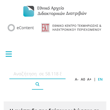
A-
A0
A+
|
EN