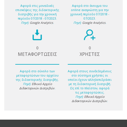
Αφορά στις μοναδικές
Αφορά στο άνοιγμα του
επισκέψεις της διδακτορικής
online αναγνώστη για την
διατριβής για την χρονική
χρονική περίοδο 07/2018 -
περίοδο 07/2018 - 07/2023.
07/2023.
Πηγή:
Google Analytics
.
Πηγή:
Google Analytics
.
0
0
ΜΕΤΑΦΟΡΤΩΣΕΙΣ
ΧΡΗΣΤΕΣ
Αφορά στο σύνολο των
Αφορά στους συνδεδεμένους
μεταφορτώσων του αρχείου
στο σύστημα χρήστες οι
της διδακτορικής διατριβής.
οποίοι έχουν αλληλεπιδράσει
Πηγή:
Εθνικό Αρχείο
με τη διδακτορική διατριβή.
Διδακτορικών Διατριβών
.
Ως επί το πλείστον, αφορά
τις μεταφορτώσεις.
Πηγή:
Εθνικό Αρχείο
Διδακτορικών Διατριβών
.