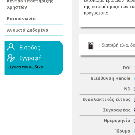
εντοπισμό κρίσιμων παραγ
Κέντρο Υποστήριξης
της «ετοιμότητας» των ε
Χρηστών
πραγματοπο ...
Επικοινωνία
Ανοικτά Δεδομένα
Η διατριβή είναι 
Είσοδος
Εγγραφή
Ξέχασα τον κωδικό
DOI
Διεύθυνση Handle
ND
Εναλλακτικός τίτλος
Συγγραφέας
Ημερομηνία
Ίδρυμα