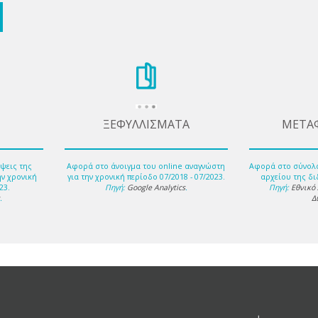
ΞΕΦΥΛΛΙΣΜΑΤΑ
ΜΕΤΑ
ψεις της
Αφορά στο άνοιγμα του online αναγνώστη
Αφορά στο σύνολ
ην χρονική
για την χρονική περίοδο 07/2018 - 07/2023.
αρχείου της δι
23.
Πηγή:
Google Analytics
.
Πηγή:
Εθνικό
s
.
Δ