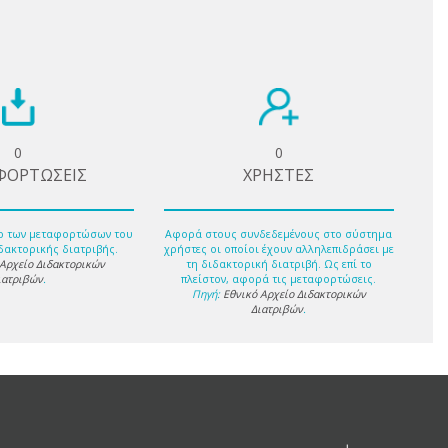
0
0
ΦΟΡΤΩΣΕΙΣ
ΧΡΗΣΤΕΣ
ο των μεταφορτώσων του
Αφορά στους συνδεδεμένους στο σύστημα
δακτορικής διατριβής.
χρήστες οι οποίοι έχουν αλληλεπιδράσει με
 Αρχείο Διδακτορικών
τη διδακτορική διατριβή. Ως επί το
ιατριβών
.
πλείστον, αφορά τις μεταφορτώσεις.
Πηγή:
Εθνικό Αρχείο Διδακτορικών
Διατριβών
.