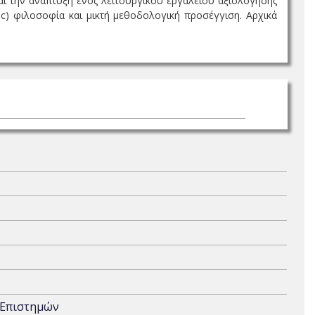
 και την ανάπτυξη ενός λειτουργικού εργαλείου αξιολόγησης
ic) φιλοσοφία και μικτή μεθοδολογική προσέγγιση. Αρχικά
 Επιστημών