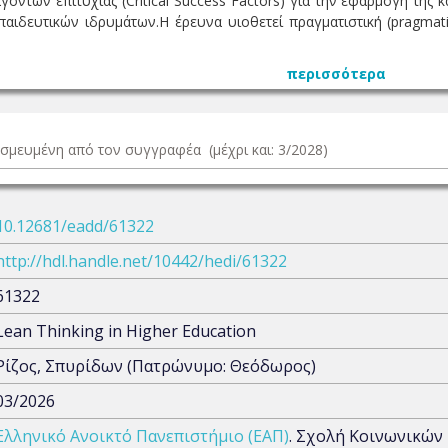
όντων επιτυχίας (Critical Success Factors) για την εφαρμογή της
κπαιδευτικών ιδρυμάτων.Η έρευνα υιοθετεί πραγματιστική (pragmat
περισσότερα
δεσμευμένη από τον συγγραφέα (μέχρι και: 3/2028)
10.12681/eadd/61322
http://hdl.handle.net/10442/hedi/61322
61322
Lean Thinking in Higher Education
Ρίζος, Σπυρίδων (Πατρώνυμο: Θεόδωρος)
03/2026
Ελληνικό Ανοικτό Πανεπιστήμιο (ΕΑΠ)
. Σχολή Κοινωνικών