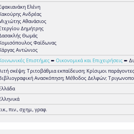
Σφακιανάκη Ελένη
Κακούρης Ανδρέας
Μιχιώτης Αθανάσιος
Στεργίου Δημήτρης
Δασακλής Θωμάς
Κομισόπουλος Φαίδωνας
Κάργας Αντώνιος
Κοινωνικές Επιστήμες
➨
Οικονομικά και Επιχειρήσεις
➨ Δι
Λιτή σκέψη; Τριτοβάθμια εκπαίδευση; Κρίσιμοι παράγοντες
Βιβλιογραφική Ανασκόπηση; Μέθοδος Δελφών; Τριγωνοπ
Ελλάδα
Ελληνικά
εικ., πιν., σχημ., γραφ.