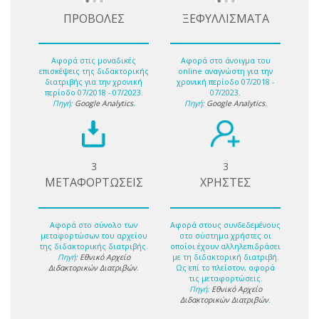
ΠΡΟΒΟΛΕΣ
ΞΕΦΥΛΛΙΣΜΑΤΑ
Αφορά στις μοναδικές
Αφορά στο άνοιγμα του
επισκέψεις της διδακτορικής
online αναγνώστη για την
διατριβής για την χρονική
χρονική περίοδο 07/2018 -
περίοδο 07/2018 - 07/2023.
07/2023.
Πηγή:
Google Analytics
.
Πηγή:
Google Analytics
.
3
3
ΜΕΤΑΦΟΡΤΩΣΕΙΣ
ΧΡΗΣΤΕΣ
Αφορά στο σύνολο των
Αφορά στους συνδεδεμένους
μεταφορτώσων του αρχείου
στο σύστημα χρήστες οι
της διδακτορικής διατριβής.
οποίοι έχουν αλληλεπιδράσει
Πηγή:
Εθνικό Αρχείο
με τη διδακτορική διατριβή.
Διδακτορικών Διατριβών
.
Ως επί το πλείστον, αφορά
τις μεταφορτώσεις.
Πηγή:
Εθνικό Αρχείο
Διδακτορικών Διατριβών
.