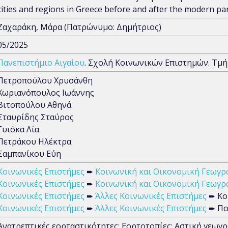
cities and regions in Greece before and after the modern p
Ζαχαράκη, Μάρα (Πατρώνυμο: Δημήτριος)
05/2025
Πανεπιστήμιο Αιγαίου
. Σχολή Κοινωνικών Επιστημών. Τμ
Πετροπούλου Χρυσάνθη
Χωριανόπουλος Ιωάννης
Βιτοπούλου Αθηνά
Σταυρίδης Σταύρος
Γυιόκα Λία
Πετράκου Ηλέκτρα
Σαμπανίκου Εύη
Κοινωνικές Επιστήμες
➨
Κοινωνική και Οικονομική Γεωγρ
Κοινωνικές Επιστήμες
➨
Κοινωνική και Οικονομική Γεωγρ
Κοινωνικές Επιστήμες
➨
Άλλες Κοινωνικές Επιστήμες
➨ Κο
Κοινωνικές Επιστήμες
➨
Άλλες Κοινωνικές Επιστήμες
➨ Πο
Ανατρεπτικές εορταστικότητες; Εορτοτοπίες; Αστική γεωγρ