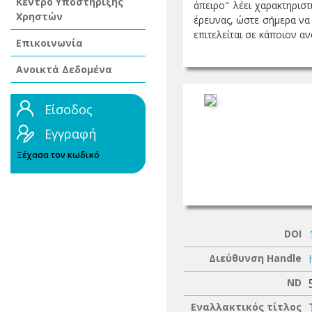
Κέντρο Υποστήριξης
άπειρο" λέει χαρακτηρισ
Χρηστών
έρευνας, ώστε σήμερα να 
επιτελείται σε κάποιον αν
Επικοινωνία
Ανοικτά Δεδομένα
Είσοδος
Εγγραφή
Ξέχασα τον κωδικό
DOI
Διεύθυνση Handle
ND
Εναλλακτικός τίτλος