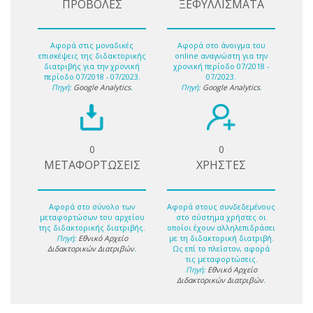
ΠΡΟΒΟΛΕΣ
ΞΕΦΥΛΛΙΣΜΑΤΑ
Αφορά στις μοναδικές
Αφορά στο άνοιγμα του
επισκέψεις της διδακτορικής
online αναγνώστη για την
διατριβής για την χρονική
χρονική περίοδο 07/2018 -
περίοδο 07/2018 - 07/2023.
07/2023.
Πηγή:
Google Analytics
.
Πηγή:
Google Analytics
.
0
0
ΜΕΤΑΦΟΡΤΩΣΕΙΣ
ΧΡΗΣΤΕΣ
Αφορά στο σύνολο των
Αφορά στους συνδεδεμένους
μεταφορτώσων του αρχείου
στο σύστημα χρήστες οι
της διδακτορικής διατριβής.
οποίοι έχουν αλληλεπιδράσει
Πηγή:
Εθνικό Αρχείο
με τη διδακτορική διατριβή.
Διδακτορικών Διατριβών
.
Ως επί το πλείστον, αφορά
τις μεταφορτώσεις.
Πηγή:
Εθνικό Αρχείο
Διδακτορικών Διατριβών
.