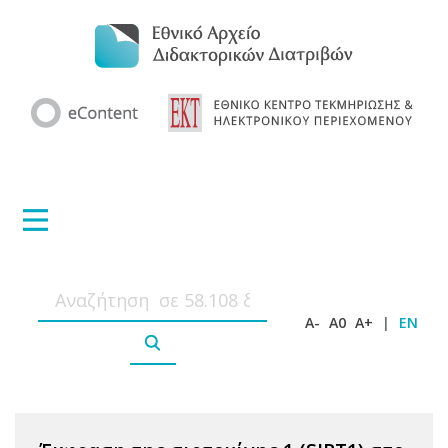
A-
A0
A+
|
EN