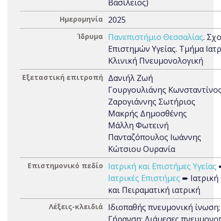
Βασίλειος)
Ημερομηνία
2025
Ίδρυμα
Πανεπιστήμιο Θεσσαλίας
. Σχ
Επιστημών Υγείας. Τμήμα Ιατρ
Κλινική Πνευμονολογική
Εξεταστική επιτροπή
Δανιήλ Ζωή
Γουργουλιάνης Κωνσταντίνο
Ζαρογιάννης Σωτήριος
Μακρής Δημοσθένης
Μάλλη Φωτεινή
Πανταζόπουλος Ιωάννης
Κώτσιου Ουρανία
Επιστημονικό πεδίο
Ιατρική και Επιστήμες Υγείας
Ιατρικές Επιστήμες
➨ Ιατρική
και Πειραματική ιατρική
Λέξεις-κλειδιά
Ιδιοπαθής πνευμονική ίνωση;
Γήρανση; Διάμεσες πνευμονοπ