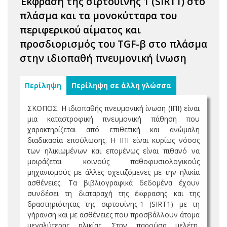
Έκφραση της σιρτουίνης 1 (SIRT1) στο
πλάσμα και τα μονοκύτταρα του
περιφερικού αίματος και
προσδιορισμός του TGF-β στο πλάσμα
στην ιδιοπαθή πνευμονική ίνωση
Περίληψη
Περίληψη σε άλλη γλώσσα
ΣΚΟΠΟΣ: Η ιδιοπαθής πνευμονική ίνωση (ΙΠΙ) είναι
μια καταστροφική πνευμονική πάθηση που
χαρακτηρίζεται από επιθετική και ανώμαλη
διαδικασία επούλωσης. Η ΙΠΙ είναι κυρίως νόσος
των ηλικιωμένων και επομένως είναι πιθανό να
μοιράζεται κοινούς παθοφυσιολογικούς
μηχανισμούς με άλλες σχετιζόμενες με την ηλικία
ασθένειες. Τα βιβλιογραφικά δεδομένα έχουν
συνδέσει τη διαταραχή της έκφρασης και της
δραστηριότητας της σιρτουίνης-1 (SIRT1) με τη
γήρανση και με ασθένειες που προσβάλλουν άτομα
μεγαλύτερης ηλικίας. Στην παρούσα μελέτη,