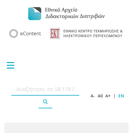
A-
A0
A+
|
EN