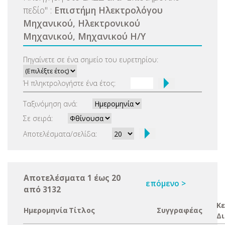
πεδίο
"
:
Επιστήμη Ηλεκτρολόγου
Μηχανικού, Ηλεκτρονικού
Μηχανικού, Μηχανικού Η/Υ
Πηγαίνετε σε ένα σημείο του ευρετηρίου:
Ή πληκτρολογήστε ένα έτος:
Ταξινόμηση ανά:
Σε σειρά:
Αποτελέσματα/σελίδα:
Αποτελέσματα 1 έως 20
επόμενο >
από 3132
Κε
Ημερομηνία
Τίτλος
Συγγραφέας
Δ