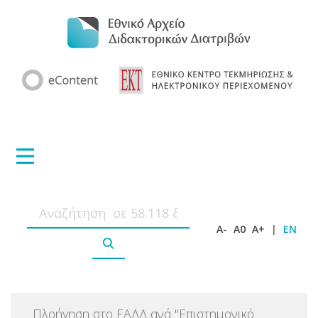
A-
A0
A+
|
EN
Πλοήγηση στο ΕΑΔΔ ανά
"
Επιστημονικό