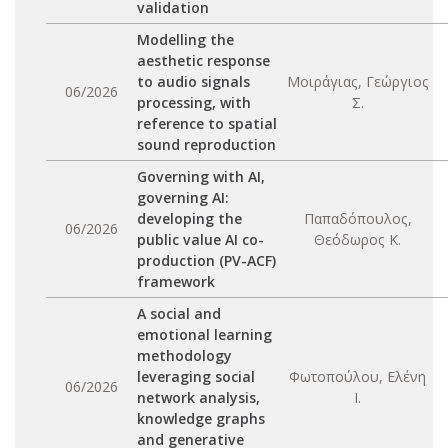
validation
Modelling the
aesthetic response
to audio signals
Μοιράγιας, Γεώργιος
06/2026
processing, with
Σ.
reference to spatial
sound reproduction
Governing with AI,
governing AI:
developing the
Παπαδόπουλος,
06/2026
public value AI co-
Θεόδωρος Κ.
production (PV-ACF)
framework
A social and
emotional learning
methodology
leveraging social
Φωτοπούλου, Ελένη
06/2026
network analysis,
Ι.
knowledge graphs
and generative