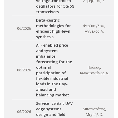
voltage-controlled
Δημήτριος Σ.
oscillators for 5G/6G
transceivers
Data-centric
methodologies for
Φερίκογλου,
06/2026
efficient high-level
Άγγελος Α.
synthesis
AI - enabled price
and system
imbalance
forecasting for the
optimal
Πλάκας,
06/2026
participation of
Κωνσταντίνος Α.
flexible industrial
loads in the Day-
ahead and
balancing market
Service- centric UAV
edge systems:
Μπατιστάτος,
06/2026
design and field
Μιχαήλ Χ.