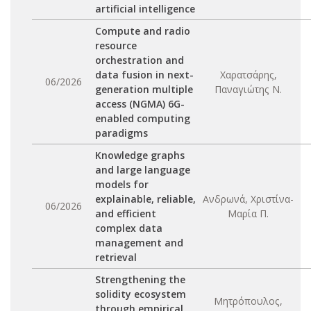
artificial intelligence
Compute and radio
resource
orchestration and
data fusion in next-
Χαρατσάρης,
06/2026
generation multiple
Παναγιώτης Ν.
access (NGMA) 6G-
enabled computing
paradigms
Knowledge graphs
and large language
models for
explainable, reliable,
Ανδρωνά, Χριστίνα-
06/2026
and efficient
Μαρία Π.
complex data
management and
retrieval
Strengthening the
solidity ecosystem
Μητρόπουλος,
through empirical