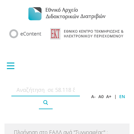
A-
A0
A+
|
EN
Πλοήγηση στο ΕΑΔΔ ανά
"
Συγγραφέας
"
: