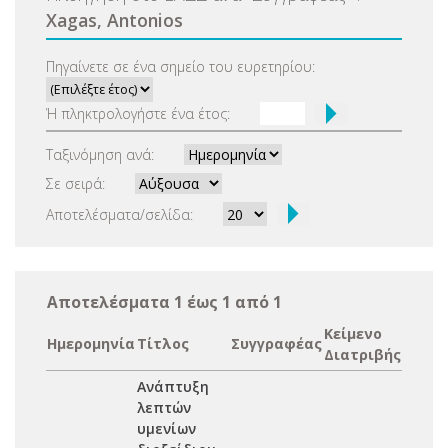
Xagas, Antonios
Πηγαίνετε σε ένα σημείο του ευρετηρίου:
Ή πληκτρολογήστε ένα έτος:
Ταξινόμηση ανά:
Σε σειρά:
Αποτελέσματα/σελίδα:
Αποτελέσματα 1 έως 1 από 1
Κείμενο
Ημερομηνία
Τίτλος
Συγγραφέας
Διατριβής
Ανάπτυξη
λεπτών
υμενίων