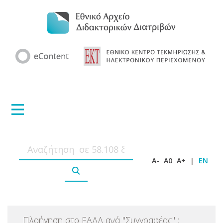
A-
A0
A+
|
EN
Πλοήγηση στο ΕΑΔΔ ανά
"
Συγγραφέας
"
: