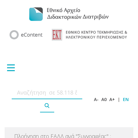
A-
A0
A+
|
EN
Πλοήγηση στο ΕΑΔΔ ανά
"
Συγγραφέας
"
: