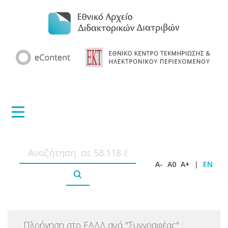
A-
A0
A+
|
EN
Πλοήγηση στο ΕΑΔΔ ανά
"
Συγγραφέας
"
: