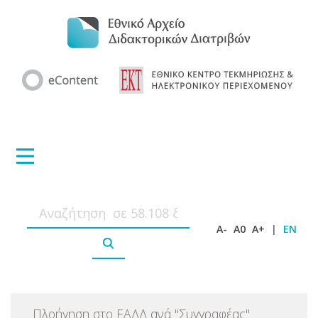
A-
A0
A+
|
EN
Πλοήγηση στο ΕΑΔΔ ανά
"
Συγγραφέας
"