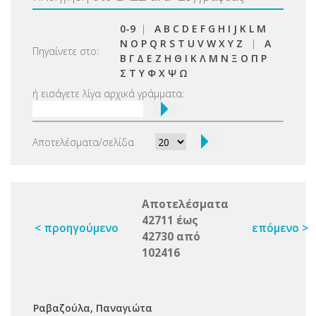
0-9
|
A
B
C
D
E
F
G
H
I
J
K
L
M
N
O
P
Q
R
S
T
U
V
W
X
Y
Z
|
Α
Πηγαίνετε στο:
Β
Γ
Δ
Ε
Ζ
Η
Θ
Ι
Κ
Λ
Μ
Ν
Ξ
Ο
Π
Ρ
Σ
Τ
Υ
Φ
Χ
Ψ
Ω
ή εισάγετε λίγα αρχικά γράμματα:
Αποτελέσματα/σελίδα
Αποτελέσματα
42711 έως
< προηγούμενο
επόμενο >
42730 από
102416
Ραβαζούλα, Παναγιώτα