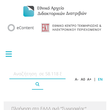
A-
A0
A+
|
EN
Πλοήγηση στο ΕΑΔΔ ανά
"
Συγγραφέας
"