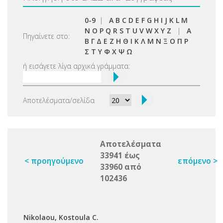
0-9
|
A
B
C
D
E
F
G
H
I
J
K
L
M
N
O
P
Q
R
S
T
U
V
W
X
Y
Z
|
Α
Πηγαίνετε στο:
Β
Γ
Δ
Ε
Ζ
Η
Θ
Ι
Κ
Λ
Μ
Ν
Ξ
Ο
Π
Ρ
Σ
Τ
Υ
Φ
Χ
Ψ
Ω
ή εισάγετε λίγα αρχικά γράμματα:
Αποτελέσματα/σελίδα
Αποτελέσματα
33941 έως
< προηγούμενο
επόμενο >
33960 από
102436
Νikolaou, Kostoula C.