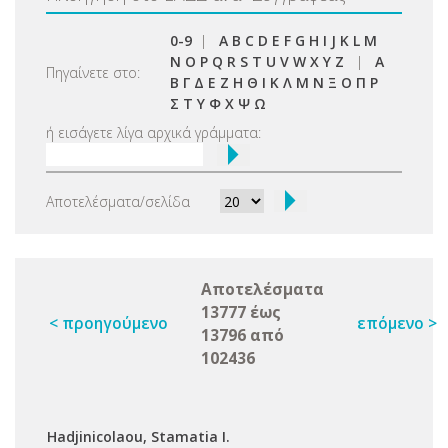
0-9
|
A
B
C
D
E
F
G
H
I
J
K
L
M
N
O
P
Q
R
S
T
U
V
W
X
Y
Z
|
Α
Πηγαίνετε στο:
Β
Γ
Δ
Ε
Ζ
Η
Θ
Ι
Κ
Λ
Μ
Ν
Ξ
Ο
Π
Ρ
Σ
Τ
Υ
Φ
Χ
Ψ
Ω
ή εισάγετε λίγα αρχικά γράμματα:
Αποτελέσματα/σελίδα
Αποτελέσματα
13777 έως
< προηγούμενο
επόμενο >
13796 από
102436
Ηadjinicolaou, Stamatia I.