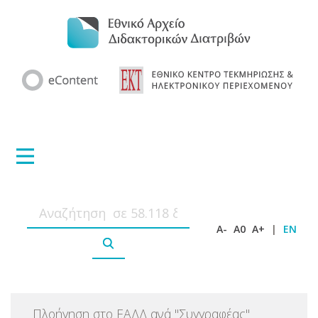
A-
A0
A+
|
EN
Πλοήγηση στο ΕΑΔΔ ανά
"
Συγγραφέας
"