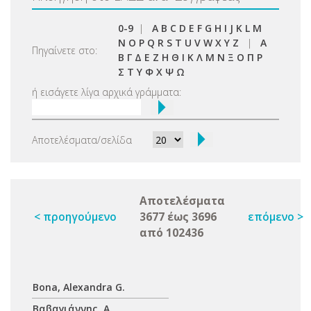
0-9
|
A
B
C
D
E
F
G
H
I
J
K
L
M
N
O
P
Q
R
S
T
U
V
W
X
Y
Z
|
Α
Πηγαίνετε στο:
Β
Γ
Δ
Ε
Ζ
Η
Θ
Ι
Κ
Λ
Μ
Ν
Ξ
Ο
Π
Ρ
Σ
Τ
Υ
Φ
Χ
Ψ
Ω
ή εισάγετε λίγα αρχικά γράμματα:
Αποτελέσματα/σελίδα
Αποτελέσματα
< προηγούμενο
3677 έως 3696
επόμενο >
από 102436
Βona, Alexandra G.
Βαβαγιάννης, Α.