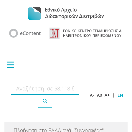
A-
A0
A+
|
EN
Πλοήγηση στο ΕΑΔΔ ανά
"
Συγγραφέας
"