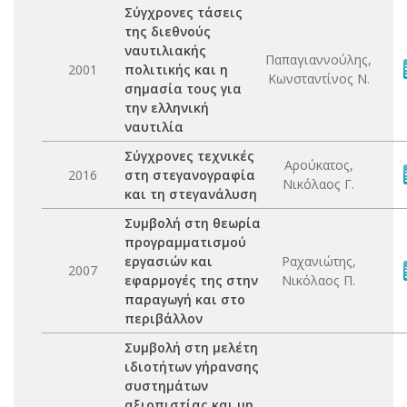
Σύγχρονες τάσεις
της διεθνούς
ναυτιλιακής
Παπαγιαννούλης,
2001
πολιτικής και η
Κωνσταντίνος Ν.
σημασία τους για
την ελληνική
ναυτιλία
Σύγχρονες τεχνικές
Αρούκατος,
2016
στη στεγανογραφία
Νικόλαος Γ.
και τη στεγανάλυση
Συμβολή στη θεωρία
προγραμματισμού
εργασιών και
Ραχανιώτης,
2007
εφαρμογές της στην
Νικόλαος Π.
παραγωγή και στο
περιβάλλον
Συμβολή στη μελέτη
ιδιοτήτων γήρανσης
συστημάτων
αξιοπιστίας και μη