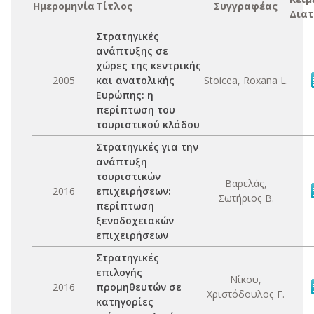
Ημερομηνία
Τίτλος
Συγγραφέας
Διατ
Στρατηγικές
ανάπτυξης σε
χώρες της κεντρικής
2005
και ανατολικής
Stoicea, Roxana L.
Ευρώπης: η
περίπτωση του
τουριστικού κλάδου
Στρατηγικές για την
ανάπτυξη
τουριστικών
Βαρελάς,
2016
επιχειρήσεων:
Σωτήριος Β.
περίπτωση
ξενοδοχειακών
επιχειρήσεων
Στρατηγικές
επιλογής
Νίκου,
2016
προμηθευτών σε
Χριστόδουλος Γ.
κατηγορίες