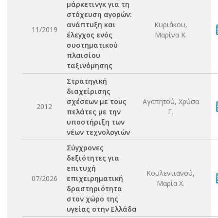
μάρκετινγκ για τη
στόχευση αγορών:
ανάπτυξη και
Κυριάκου,
11/2019
έλεγχος ενός
Μαρίνα Κ.
συστηματικού
πλαισίου
ταξινόμησης
Στρατηγική
διαχείρισης
σχέσεων με τους
Αγαπητού, Χρύσα
2012
πελάτες με την
Γ.
υποστήριξη των
νέων τεχνολογιών
Σύγχρονες
δεξιότητες για
επιτυχή
Κουλεντιανού,
07/2026
επιχειρηματική
Μαρία Χ.
δραστηριότητα
στον χώρο της
υγείας στην Ελλάδα