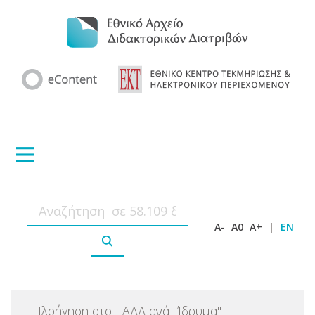
A-
A0
A+
|
EN
Πλοήγηση στο ΕΑΔΔ ανά
"
Ίδρυμα
"
: