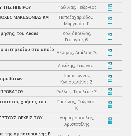
 ΤΗΣ ΗΠΕΙΡΟΥ
Φωλίνας, Γεώργιος
ΙΟΧΕΣ ΜΑΚΕΔΟΝΙΑΣ ΚΑΙ
Παπαζαχαριάδου,
Μαργαρίτα Γ.
μησης, του Aedes
Κολιόπουλος,
Γεώργιος Θ.
ου σιτηρεσίου στο οποίο
Δεσίρης, Αιμίλιος Ά.
Λακάκης, Γεώργιος
Παπαϊωάννου,
 προβάτων
Κωνσταντίνος Ζ.
 ΠΡΟΒΑΤΟΥ
Ράλλης, Τιμολέων Σ.
νατότητας χρήσης του
Γαϊτάνος, Γεώργιος
Κ.
 ΣΤΟΥΣ ΟΡΧΕΙΣ ΤΟΥ
Λυμπερόπουλος,
Αριστοτέλης
ς της αμφοτερικίνης Β