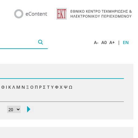
A-
A0
A+
|
EN
Θ
Ι
Κ
Λ
Μ
Ν
Ξ
Ο
Π
Ρ
Σ
Τ
Υ
Φ
Χ
Ψ
Ω