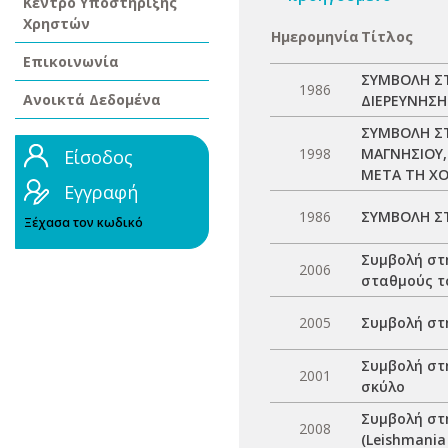
Κέντρο Υποστήριξης
Χρηστών
Ημερομηνία
Τίτλος
Επικοινωνία
ΣΥΜΒΟΛΗ ΣΤ
1986
Ανοικτά Δεδομένα
ΔΙΕΡΕΥΝΗΣΗ
ΣΥΜΒΟΛΗ Σ
1998
ΜΑΓΝΗΣΙΟΥ,
Είσοδος
ΜΕΤΑ ΤΗ Χ
Εγγραφή
1986
ΣΥΜΒΟΛΗ ΣΤ
Ξέχασα τον κωδικό
Συμβολή στη
2006
σταθμούς τ
2005
Συμβολή στ
Συμβολή στη
2001
σκύλο
Συμβολή στ
2008
(Leishmania