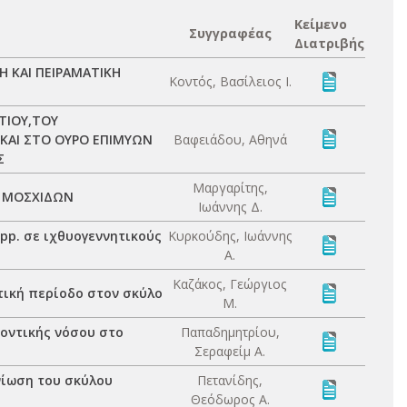
Κείμενο
Συγγραφέας
Διατριβής
Η ΚΑΙ ΠΕΙΡΑΜΑΤΙΚΗ
Κοντός, Βασίλειος Ι.
ΤΙΟΥ,ΤΟΥ
 ΚΑΙ ΣΤΟ ΟΥΡΟ ΕΠΙΜΥΩΝ
Βαφειάδου, Αθηνά
Σ
Μαργαρίτης,
Ι ΜΟΣΧΙΔΩΝ
Ιωάννης Δ.
spp. σε ιχθυογεννητικούς
Κυρκούδης, Ιωάννης
Α.
Καζάκος, Γεώργιος
τική περίοδο στον σκύλο
Μ.
δοντικής νόσου στο
Παπαδημητρίου,
Σεραφείμ Α.
νίωση του σκύλου
Πετανίδης,
Θεόδωρος Α.