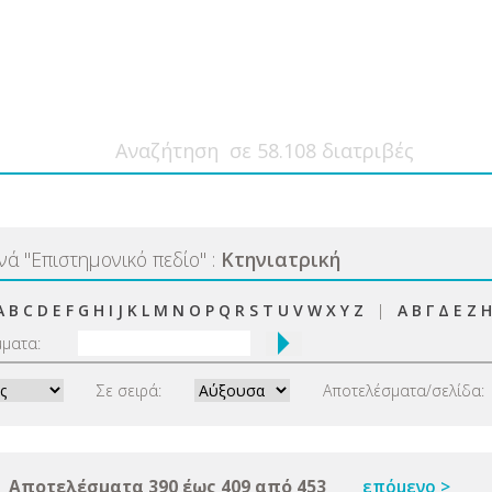
ανά
"
Επιστημονικό πεδίο
"
:
Κτηνιατρική
A
B
C
D
E
F
G
H
I
J
K
L
M
N
O
P
Q
R
S
T
U
V
W
X
Y
Z
|
Α
Β
Γ
Δ
Ε
Ζ
Η
μματα:
Σε σειρά:
Αποτελέσματα/σελίδα:
Αποτελέσματα 390 έως 409 από 453
επόμενο >