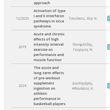
approach
Activation of type
I and II interferon
12/2025
Τσινόκου, Ιλίρ Η.
pathways in sicca
syndrome
Acute and chronic
effects of high
intensity interval
Θεοφιλίδης,
2019
exercise on
Γεώργιος Ν.
performance and
muscle function
The acute and
long-term effects
of pre-workout
supplement
Δουληγέρης,
2024
ingestion on
Αθανάσιος Κ.
athletic
performance in
basketball players