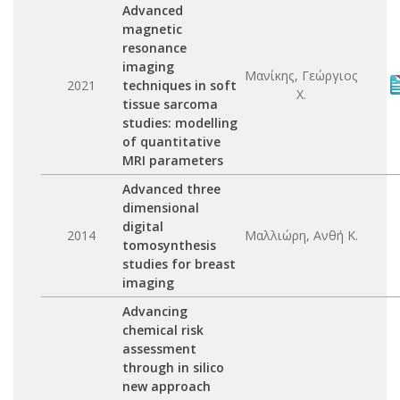
Advanced
magnetic
resonance
imaging
Μανίκης, Γεώργιος
2021
techniques in soft
Χ.
tissue sarcoma
studies: modelling
of quantitative
MRI parameters
Advanced three
dimensional
digital
2014
Μαλλιώρη, Ανθή Κ.
tomosynthesis
studies for breast
imaging
Advancing
chemical risk
assessment
through in silico
new approach