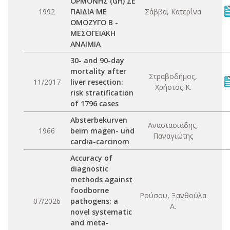
ΟΡΜΟΝΗΣ (GH) ΣΕ
1992
ΠΑΙΔΙΑ ΜΕ
Σάββα, Κατερίνα
ΟΜΟΖΥΓΟ Β -
ΜΕΣΟΓΕΙΑΚΗ
ΑΝΑΙΜΙΑ
30- and 90-day
mortality after
Στραβοδήμος,
11/2017
liver resection:
Χρήστος Κ.
risk stratification
of 1796 cases
Absterbekurven
Αναστασιάδης,
1966
beim magen- und
Παναγιώτης
cardia-carcinom
Accuracy of
diagnostic
methods against
foodborne
Ρούσου, Ξανθούλα
07/2026
pathogens: a
Α.
novel systematic
and meta-