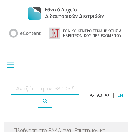
A-
A0
A+
|
EN
Πλοήγηση στο ΕΑΔΔ ανά
"
Επιστημονικό