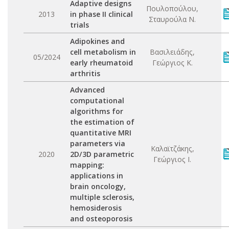
Adaptive designs
Πουλοπούλου,
2013
in phase II clinical
Σταυρούλα Ν.
trials
Adipokines and
cell metabolism in
Βασιλειάδης,
05/2024
early rheumatoid
Γεώργιος Κ.
arthritis
Advanced
computational
algorithms for
the estimation of
quantitative MRI
parameters via
Καλαϊτζάκης,
2020
2D/3D parametric
Γεώργιος Ι.
mapping:
applications in
brain oncology,
multiple sclerosis,
hemosiderosis
and osteoporosis