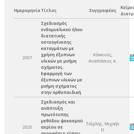
Κείμε
Ημερομηνία
Τίτλος
Συγγραφέας
Διατρ
Σχεδιασμός
ενδομυελικού ήλου
διατατικής
οστεογένεσης
καταγμάτων με
χρήση έξυπνων
Κόκκινος,
2007
υλικών με μνήμη
Αναστάσιος Α.
σχήματος.
Εφαρμογή των
έξυπνων υλικών με
μνήμη σχήματος
στην ορθοπαιδική
Σχεδιασμός και
ανάπτυξη
πρωτότυπης
μεθόδου ψεκασμού
Τσίρλης, Μιχαήλ
2020
αερίου σε
Π.
ακροφήσιο τύπου