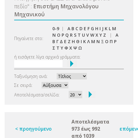
πεδίο
"
:
Επιστήμη Μηχανολόγου
Μηχανικού
0-9
|
A
B
C
D
E
F
G
H
I
J
K
L
M
N
O
P
Q
R
S
T
U
V
W
X
Y
Z
|
Α
Πηγαίνετε στο:
Β
Γ
Δ
Ε
Ζ
Η
Θ
Ι
Κ
Λ
Μ
Ν
Ξ
Ο
Π
Ρ
Σ
Τ
Υ
Φ
Χ
Ψ
Ω
ή εισάγετε λίγα αρχικά γράμματα:
Ταξινόμηση ανά:
Σε σειρά:
Αποτελέσματα/σελίδα:
Αποτελέσματα
< προηγούμενο
973 έως 992
επόμεν
από 1039