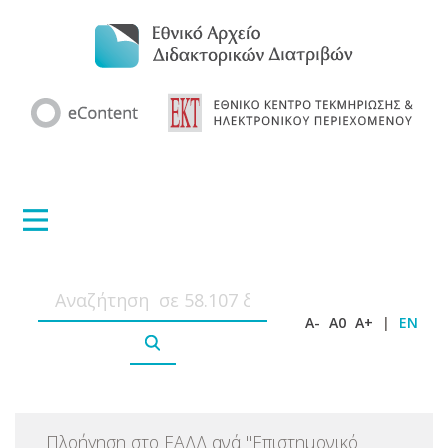
A-
A0
A+
|
EN
Πλοήγηση στο ΕΑΔΔ ανά
"
Επιστημονικό