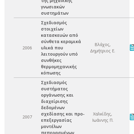
της μηχανικής
γνωσιακών
συστημάτων
Σχεδιασμός
στοιχείων
κατασκευών από
σύνθετα κεραμικά
Βλάχος,
2006
υλικά που
Δημήτριος Ε.
λειτουργούν υπό
συνθήκες
θερμομηχανικής
κόπωσης
Σχεδιασμός
συστήματος
οργάνωσης και
διαχείρισης
δεδομένων
σχεδίασης και προ-
Χαλκίδης,
2007
επεξεργασίας
Ιωάννης Π.
μοντέλων
πεπερασμένων