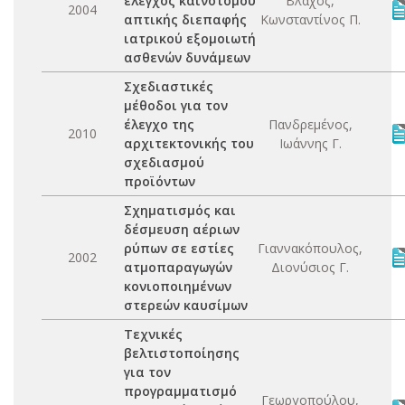
έλεγχος καινοτόμου
Βλάχος,
2004
απτικής διεπαφής
Κωνσταντίνος Π.
ιατρικού εξομοιωτή
ασθενών δυνάμεων
Σχεδιαστικές
μέθοδοι για τον
έλεγχο της
Πανδρεμένος,
2010
αρχιτεκτονικής του
Ιωάννης Γ.
σχεδιασμού
προϊόντων
Σχηματισμός και
δέσμευση αέριων
ρύπων σε εστίες
Γιαννακόπουλος,
2002
ατμοπαραγωγών
Διονύσιος Γ.
κονιοποιημένων
στερεών καυσίμων
Τεχνικές
βελτιστοποίησης
για τον
προγραμματισμό
Γεωργοπούλου,