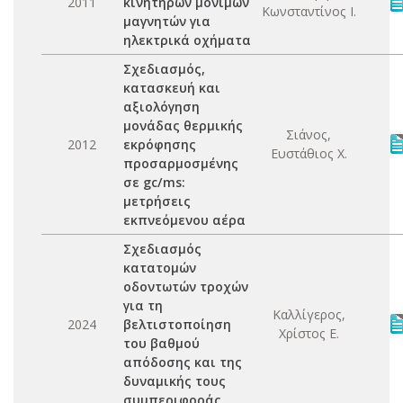
2011
κινητήρων μονίμων
Κωνσταντίνος Ι.
μαγνητών για
ηλεκτρικά οχήματα
Σχεδιασμός,
κατασκευή και
αξιολόγηση
μονάδας θερμικής
Σιάνος,
2012
εκρόφησης
Ευστάθιος Χ.
προσαρμοσμένης
σε gc/ms:
μετρήσεις
εκπνεόμενου αέρα
Σχεδιασμός
κατατομών
οδοντωτών τροχών
για τη
Καλλίγερος,
2024
βελτιστοποίηση
Χρίστος Ε.
του βαθμού
απόδοσης και της
δυναμικής τους
συμπεριφοράς