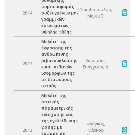
δυναμικής
συμπεριφοράς
Παπαδοπούλου,
2014
συζευγμένων μη-
Μαρία Σ.
γραμμικών
κυκλωμάτων
υψηλής τάξης
Μελέτη της
έκφρασης της
ανθρώπινης
ριβονουκλεάσης
Καρούσης,
2014
κ και πιθανών
Ευάγγελος Δ.
ισομορφών της
σε διάφορους
ιστούς
Μελέτη της
οπτικής
παραμετρικής
ενίσχυσης και
της εγκλείδωσης
Φράγκος,
φάσης με
2013
Μάρκος-
έμφαση σε