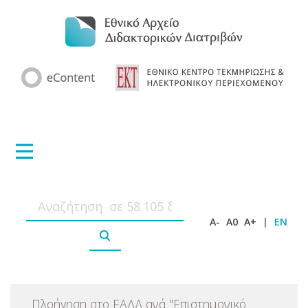
A-
A0
A+
|
EN
Πλοήγηση στο ΕΑΔΔ ανά
"
Επιστημονικό