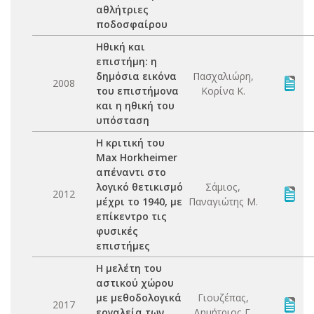
αθλήτριες
ποδοσφαίρου
Ηθική και
επιστήμη: η
δημόσια εικόνα
Πασχαλιώρη,
2008
του επιστήμονα
Κορίνα Κ.
και η ηθική του
υπόσταση
Η κριτική του
Max Horkheimer
απέναντι στο
λογικό θετικισμό
Σάμιος,
2012
μέχρι το 1940, με
Παναγιώτης Μ.
επίκεντρο τις
φυσικές
επιστήμες
Η μελέτη του
αστικού χώρου
με μεθοδολογικά
Γιουζέπας,
2017
εργαλεία των
Δημήτριος Γ.