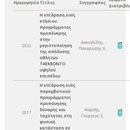
Ημερομηνία
Τίτλος
Συγγραφέας
Διατριβή
Η επίδραση ενός
ετήσιου
προγράμματος
προπόνησης
στην
Δανιηλίδης,
2022
μεγιστοποίηση
Παναγιώτης Χ.
της απόδοσης
αθλητών
ΤΑΕΚΒΟΝΤΟ
υψηλού
επιπέδου
Η επίδραση ενός
παρεμβατικού
προγράμματος
προπόνησης
δύναμης και
Κομσής,
2017
ταχύτητας στη
Γεώργιος Σ.
φυσική
κατάσταση σε