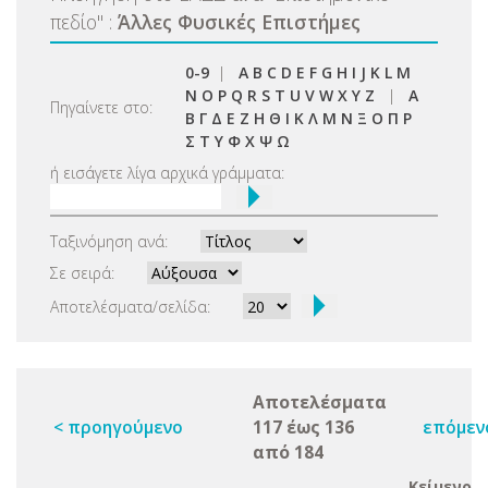
πεδίο
"
:
Άλλες Φυσικές Επιστήμες
0-9
|
A
B
C
D
E
F
G
H
I
J
K
L
M
N
O
P
Q
R
S
T
U
V
W
X
Y
Z
|
Α
Πηγαίνετε στο:
Β
Γ
Δ
Ε
Ζ
Η
Θ
Ι
Κ
Λ
Μ
Ν
Ξ
Ο
Π
Ρ
Σ
Τ
Υ
Φ
Χ
Ψ
Ω
ή εισάγετε λίγα αρχικά γράμματα:
Ταξινόμηση ανά:
Σε σειρά:
Αποτελέσματα/σελίδα:
Αποτελέσματα
< προηγούμενο
117 έως 136
επόμεν
από 184
Κείμενο