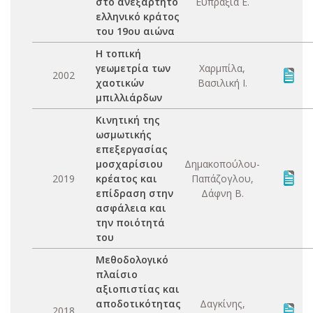
στο ανεξάρτητο
Ευπραξία Ε.
ελληνικό κράτος
του 19ου αιώνα
Η τοπική
γεωμετρία των
Χαρμπίλα,
2002
χαοτικών
Βασιλική Ι.
μπιλλιάρδων
Κινητική της
ωσμωτικής
επεξεργασίας
μοσχαρίσιου
Δημακοπούλου-
2019
κρέατος και
Παπάζογλου,
επίδραση στην
Δάφνη Β.
ασφάλεια και
την ποιότητά
του
Μεθοδολογικό
πλαίσιο
αξιοπιστίας και
αποδοτικότητας
Δαγκίνης,
2018