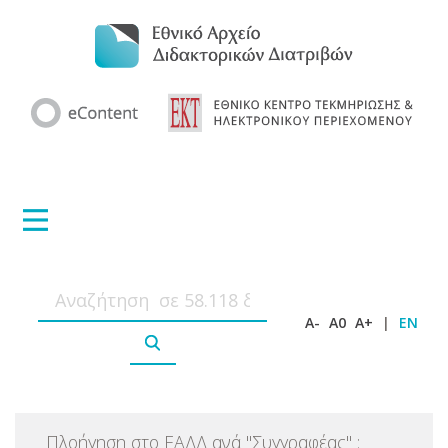
A-
A0
A+
|
EN
Πλοήγηση στο ΕΑΔΔ ανά
"
Συγγραφέας
"
: