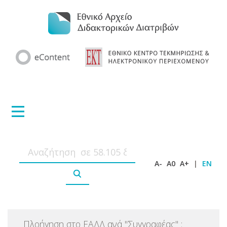
A-
A0
A+
|
EN
Πλοήγηση στο ΕΑΔΔ ανά
"
Συγγραφέας
"
: