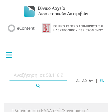
A-
A0
A+
|
EN
Πλοήγηση στο ΕΑΔΔ ανά
"
Συγγραφέας
"
: